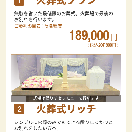
火葬式プラン
1
無駄を省いた最低限のお葬式。火葬場で最後の
お別れを行います。
5
ご参列の目安：
名程度
189,000
円
（税込207,900円）
式場は借りずセレモニーを行います
火葬式リッチ
2
シンプルに火葬のみでもできる限りしっかりと
お別れをしたい方へ。