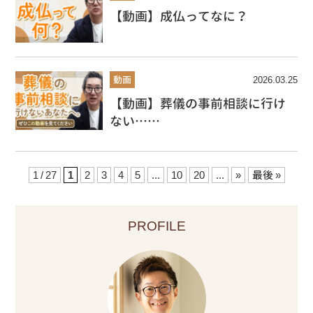
【動画】成仏ってなに？
動画
2026.03.25
【動画】葬儀の事前相談に行け
ない……
1 / 27
1
2
3
4
5
...
10
20
...
»
最後 »
PROFILE