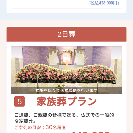
（税込438,900円）
2日葬
式場を借りて仏式葬儀を行います
家族葬プラン
5
ご遺族、ご親族の皆様で送る、仏式での一般的
な家族葬。
30
ご参列の目安：
名程度