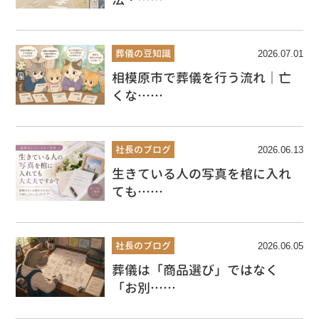
葬儀の豆知識
2026.07.01
相模原市で葬儀を行う流れ｜亡
くな……
社長のブログ
2026.06.13
生きている人の写真を棺に入れ
ても……
社長のブログ
2026.06.05
葬儀は「商品選び」ではなく
「お別……