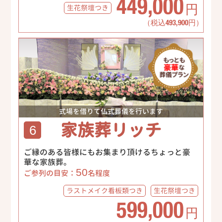
449,000
生花祭壇
つき
円
（税込493,900円）
式場を借りて仏式葬儀を行います
家族葬リッチ
6
ご縁のある皆様にもお集まり頂けるちょっと豪
華な家族葬。
50
ご参列の目安：
名程度
ラストメイク
看板類つき
生花祭壇
つき
599,000
円