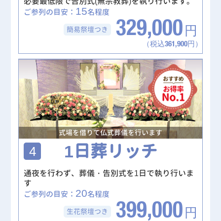
必要最低限で告別式(無宗教葬)を執り行います。
15
ご参列の目安：
名程度
329,000
簡易祭壇
つき
円
（税込361,900円）
式場を借りて仏式葬儀を行います
1日葬リッチ
4
通夜を行わず、葬儀・告別式を1日で執り行いま
す
20
ご参列の目安：
名程度
399,000
生花祭壇
つき
円