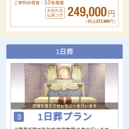
10
ご参列の目安：
名程度
249,000
お別れ花
円
仏具つき
（税込273,900円）
1日葬
式場を借りてセレモニーを行います
1日葬プラン
3