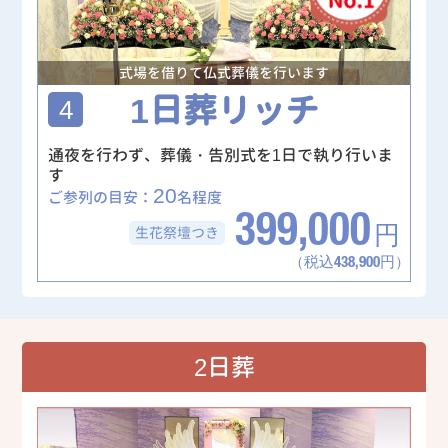
式場を借りて仏式葬儀を行います
1日葬リッチ
4
通夜を行わず、葬儀・告別式を1日で執り行いま
す
20
ご参列の目安：
名程度
399,000
生花祭壇
つき
円
（税込438,900円）
2日葬