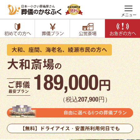
大和、座間、海老名、綾瀬市民の方へ
大和斎場
の
189,000
円
ご葬儀
最安プラン
（税込207,900円）
自由に選べる6つの葬儀プラン
【無料】ドライアイス・安置所利用何日でも