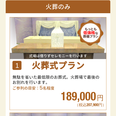
火葬のみ
式場は借りずセレモニーを行います
火葬式プラン
1
無駄を省いた最低限のお葬式。火葬場で最後の
お別れを行います。
5
ご参列の目安：
名程度
189,000
円
（税込207,900円）