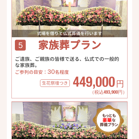
式場を借りて仏式葬儀を行います
家族葬プラン
5
ご遺族、ご親族の皆様で送る、仏式での一般的
な家族葬。
30
ご参列の目安：
名程度
449,000
生花祭壇
つき
円
（税込493,900円）