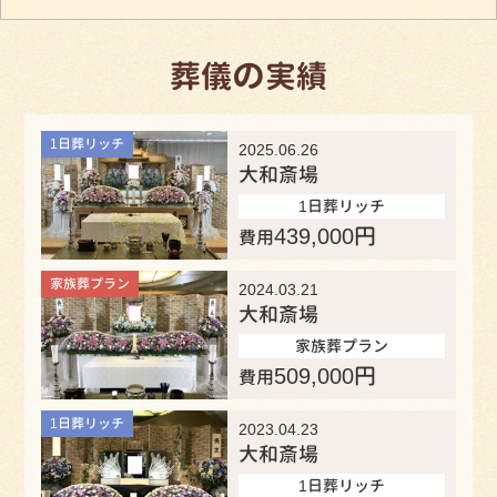
の
葬儀
実績
1日葬リッチ
2025.06.26
大和斎場
1日葬リッチ
439,000
円
費用
家族葬プラン
2024.03.21
大和斎場
家族葬プラン
509,000
円
費用
1日葬リッチ
2023.04.23
大和斎場
1日葬リッチ