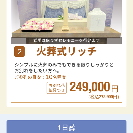
式場は借りずセレモニーを行います
火葬式リッチ
2
シンプルに火葬のみでもできる限りしっかりと
お別れをしたい方へ。
10
ご参列の目安：
名程度
249,000
お別れ花
円
仏具つき
（税込273,900円）
1日葬