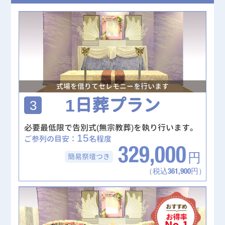
式場を借りてセレモニーを行います
1日葬プラン
3
必要最低限で告別式(無宗教葬)を執り行います。
15
ご参列の目安：
名程度
329,000
簡易祭壇
つき
円
（税込361,900円）