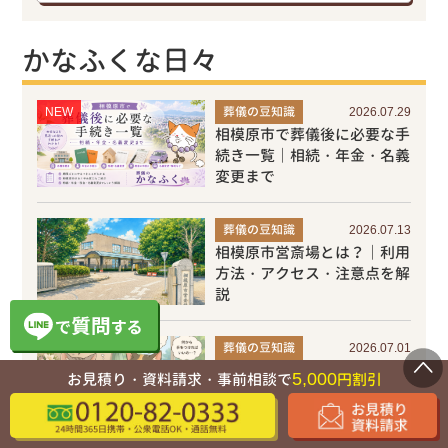
かなふくな日々
NEW
葬儀の豆知識
2026.07.29
相模原市で葬儀後に必要な手
続き一覧｜相続・年金・名義
変更まで
葬儀の豆知識
2026.07.13
相模原市営斎場とは？｜利用
方法・アクセス・注意点を解
説
葬儀の豆知識
2026.07.01
相模原市で葬儀を行う流れ｜
5,000
お見積り・資料請求・事前相談で
円割引
亡くなってから葬儀後の手続
きまで