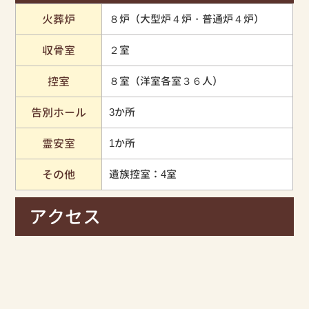
火葬炉
８炉（大型炉４炉・普通炉４炉）
収骨室
２室
控室
８室（洋室各室３６人）
告別ホール
3か所
霊安室
1か所
その他
遺族控室：4室
アクセス