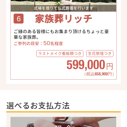
式場を借りて仏式葬儀を行います
家族葬リッチ
6
ご縁のある皆様にもお集まり頂けるちょっと豪
華な家族葬。
50
ご参列の目安：
名程度
ラストメイク
看板類つき
生花祭壇
つき
599,000
円
（税込658,900円）
選べるお支払方法