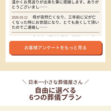
温かくお見送りが出来た事に感謝します。ありが
とうございまし……
母が突然亡くなり、三年前に父が亡
2026.03.12
くなった時にお世話になり、とても良くして頂い
たのでご連絡し……
真夜中の迅速な遺体の搬送、その後
2025.12.22
の丁寧な説明と実際の告別式、全てにおいて申し
お客様アンケートをもっと見る
分ありませんで……
YouTubeでかなふくさんの動画が目
2025.03.29
に留まり『ここにお願いしたい』と即決しまし
た。……
精神的につらい中で分かりやすく的
2025.03.12
日本一小さな葬儀屋さん
確なアドバイス、明確な料金設定、大変ありがた
かったです。……
自由に選べる
6つの葬儀プラン