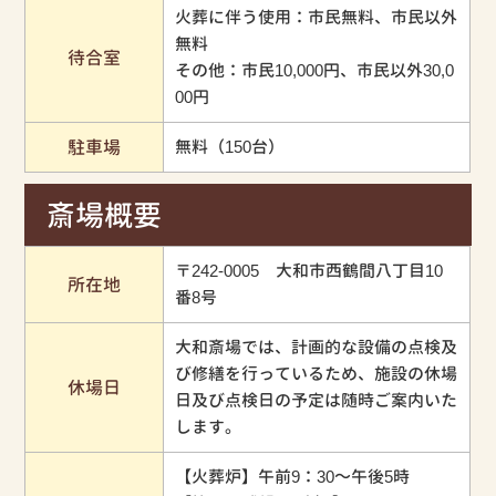
火葬に伴う使用：市民無料、市民以外
無料
待合室
その他：市民10,000円、市民以外30,0
00円
駐車場
無料（150台）
斎場概要
〒242-0005 大和市西鶴間八丁目10
所在地
番8号
大和斎場では、計画的な設備の点検及
び修繕を行っているため、施設の休場
休場日
日及び点検日の予定は随時ご案内いた
します。
【火葬炉】午前9：30～午後5時