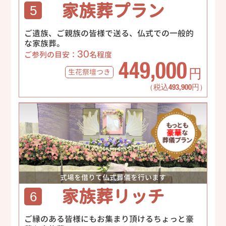
家族葬プラン
5
ご遺族、ご親族の皆様で送る、仏式での一般的
な家族葬。
30
ご参列の目安：
名程度
449,000
生花祭壇
つき
円
（税込493,900円）
式場を借りて仏式葬儀を行います
家族葬リッチ
6
ご縁のある皆様にもお集まり頂けるちょっと豪