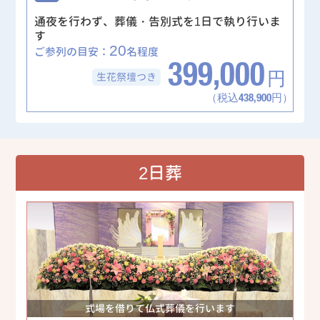
通夜を行わず、葬儀・告別式を1日で執り行いま
す
20
ご参列の目安：
名程度
399,000
生花祭壇
つき
円
（税込438,900円）
2日葬
式場を借りて仏式葬儀を行います