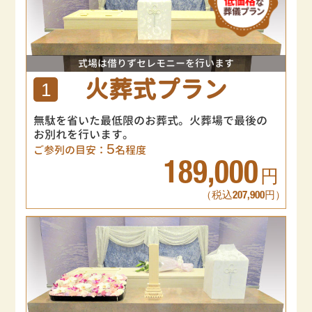
式場は借りずセレモニーを行います
火葬式プラン
1
無駄を省いた最低限のお葬式。火葬場で最後の
お別れを行います。
5
ご参列の目安：
名程度
189,000
円
（税込207,900円）