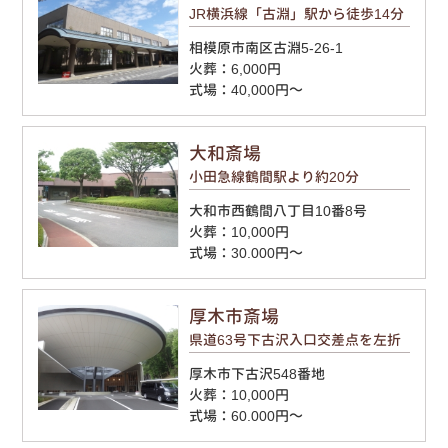
JR横浜線「古淵」駅から徒歩14分
相模原市南区古淵5-26-1
火葬：6,000円
式場：40,000円～
大和斎場
小田急線鶴間駅より約20分
大和市西鶴間八丁目10番8号
火葬：10,000円
式場：30.000円～
厚木市斎場
県道63号下古沢入口交差点を左折
厚木市下古沢548番地
火葬：10,000円
式場：60.000円～