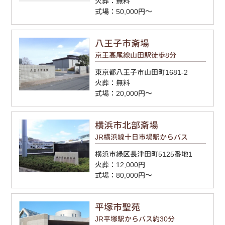
火葬：無料
式場：50,000円～
八王子市斎場
京王高尾線山田駅徒歩8分
東京都八王子市山田町1681-2
火葬：無料
式場：20,000円～
横浜市北部斎場
JR横浜線十日市場駅からバス
横浜市緑区長津田町5125番地1
火葬：12,000円
式場：80,000円～
平塚市聖苑
JR平塚駅からバス約30分