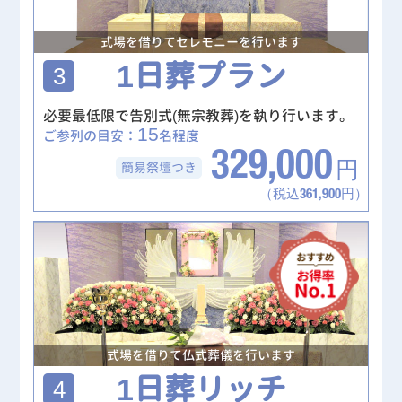
式場を借りてセレモニーを行います
1日葬プラン
3
必要最低限で告別式(無宗教葬)を執り行います。
15
ご参列の目安：
名程度
329,000
簡易祭壇
つき
円
（税込361,900円）
式場を借りて仏式葬儀を行います
1日葬リッチ
4