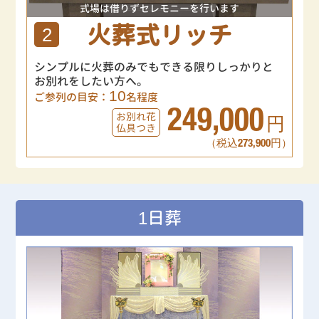
式場は借りずセレモニーを行います
火葬式リッチ
2
シンプルに火葬のみでもできる限りしっかりと
お別れをしたい方へ。
10
ご参列の目安：
名程度
249,000
お別れ花
円
仏具つき
（税込273,900円）
1日葬