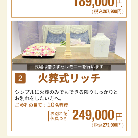
189,000
円
（税込207,900円）
式場は借りずセレモニーを行います
火葬式リッチ
2
シンプルに火葬のみでもできる限りしっかりと
お別れをしたい方へ。
10
ご参列の目安：
名程度
249,000
お別れ花
円
仏具つき
（税込273,900円）