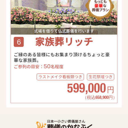
式場を借りて仏式葬儀を行います
家族葬リッチ
6
ご縁のある皆様にもお集まり頂けるちょっと豪
華な家族葬。
50
ご参列の目安：
名程度
ラストメイク
看板類つき
生花祭壇
つき
599,000
円
（税込658,900円）