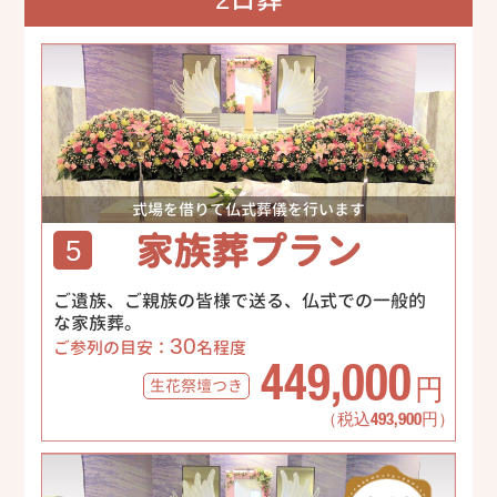
式場を借りて仏式葬儀を行います
家族葬プラン
5
ご遺族、ご親族の皆様で送る、仏式での一般的
な家族葬。
30
ご参列の目安：
名程度
449,000
生花祭壇
つき
円
（税込493,900円）