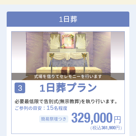
1日葬
式場を借りてセレモニーを行います
1日葬プラン
3
必要最低限で告別式(無宗教葬)を執り行います。
15
ご参列の目安：
名程度
329,000
簡易祭壇
つき
円
（税込361,900円）