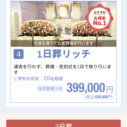
式場を借りて仏式葬儀を行います
1日葬リッチ
4
通夜を行わず、葬儀・告別式を1日で執り行いま
す
20
ご参列の目安：
名程度
399,000
生花祭壇
つき
円
（税込438,900円）
2日葬