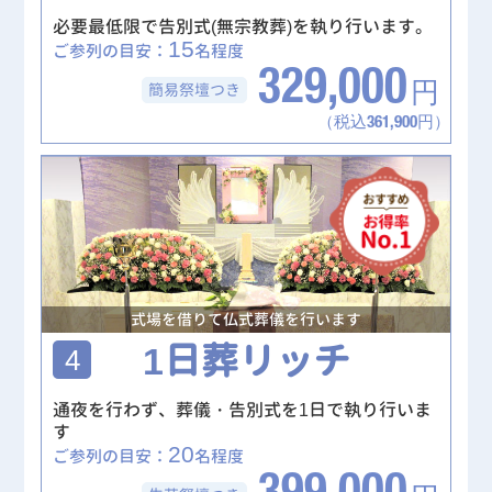
必要最低限で告別式(無宗教葬)を執り行います。
15
ご参列の目安：
名程度
329,000
簡易祭壇
つき
円
（税込361,900円）
式場を借りて仏式葬儀を行います
1日葬リッチ
4
通夜を行わず、葬儀・告別式を1日で執り行いま
す
20
ご参列の目安：
名程度