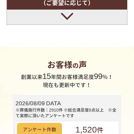
（ご要望に応じて）
お客様
声
の
15
99
創業以来
年間
お客様満足度
％！
現在も更新中です！
2026/08/09 DATA
※葬儀施行件数：2910件
※総合満足度8点以上 ※全
て実際に頂いたアンケートです
1,520
件
アンケート件数