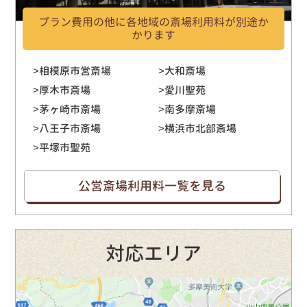
プラン費用の他に各地域の斎場利用料が別途か
かります
相模原市営斎場
大和斎場
厚木市斎場
愛川聖苑
茅ヶ崎市斎場
南多摩斎場
八王子市斎場
横浜市北部斎場
平塚市聖苑
公営斎場利用料一覧を見る
対応エリア