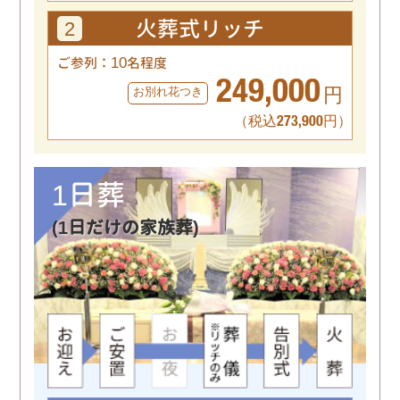
火葬式
リッチ
2
10
ご参列：
名程度
249,000
お別れ花つき
円
（税込273,900円）
1日葬
(1日だけの家族葬)