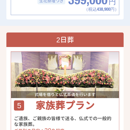
399,000
生花祭壇
つき
円
（税込438,900円）
2日葬
式場を借りて仏式葬儀を行います
家族葬プラン
5
ご遺族、ご親族の皆様で送る、仏式での一般的
な家族葬。