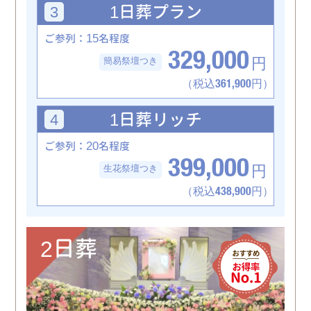
1日葬
プラン
3
15
ご参列：
名程度
329,000
簡易祭壇つき
円
（税込361,900円）
1日葬
リッチ
4
20
ご参列：
名程度
399,000
生花祭壇つき
円
（税込438,900円）
2日葬