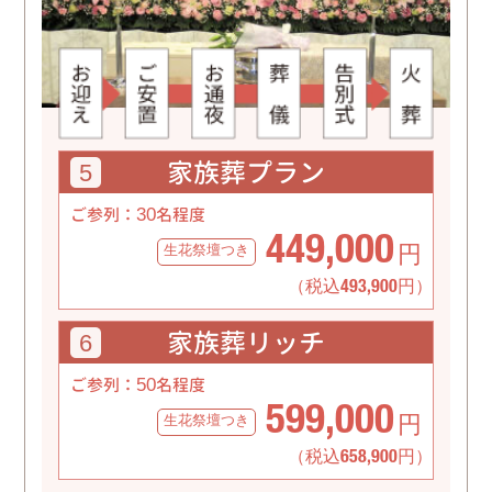
家族葬
プラン
5
30
ご参列：
名程度
449,000
生花祭壇つき
円
（税込493,900円）
家族葬
リッチ
6
50
ご参列：
名程度
599,000
生花祭壇つき
円
（税込658,900円）