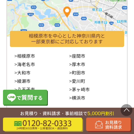
相模原市を中心とした神奈川県内と
一部東京都にご対応しております
相模原市
座間市
海老名市
厚木市
大和市
町田市
綾瀬市
愛川町
八王子市
茅ヶ崎市
寒川町
横浜市
5,000
お見積り・資料請求・事前相談で
円割引
対応エリア一覧を見る