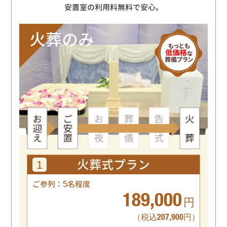
安置室の利用料無料で安心。
火葬のみ
火葬式
プラン
1
5
ご参列：
名程度
189,000
円
（税込207,900円）