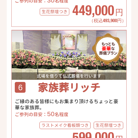
30
ご参列の目安：
名程度
449,000
生花祭壇
つき
円
（税込493,900円）
式場を借りて仏式葬儀を行います
家族葬リッチ
6
ご縁のある皆様にもお集まり頂けるちょっと豪
華な家族葬。
50
ご参列の目安：
名程度
ラストメイク
看板類つき
生花祭壇
つき