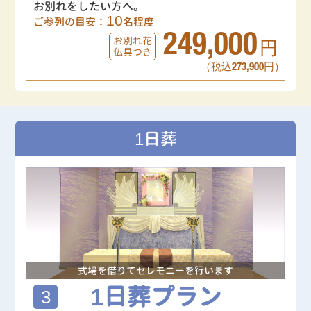
お別れをしたい方へ。
10
ご参列の目安：
名程度
249,000
お別れ花
円
仏具つき
（税込273,900円）
1日葬
式場を借りてセレモニーを行います
1日葬プラン
3