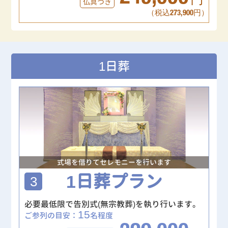
円
仏具つき
（税込273,900円）
1日葬
式場を借りてセレモニーを行います
1日葬プラン
3
必要最低限で告別式(無宗教葬)を執り行います。
15
ご参列の目安：
名程度