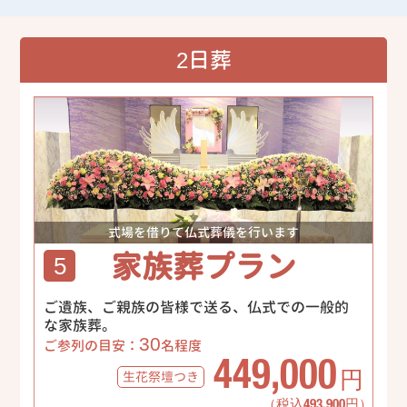
2日葬
式場を借りて仏式葬儀を行います
家族葬プラン
5
ご遺族、ご親族の皆様で送る、仏式での一般的
な家族葬。
30
ご参列の目安：
名程度
449,000
生花祭壇
つき
円
（税込493,900円）