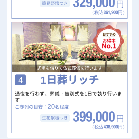
329,000
簡易祭壇
つき
円
（税込361,900円）
式場を借りて仏式葬儀を行います
1日葬リッチ
4
通夜を行わず、葬儀・告別式を1日で執り行いま
す
20
ご参列の目安：
名程度
399,000
生花祭壇
つき
円
（税込438,900円）