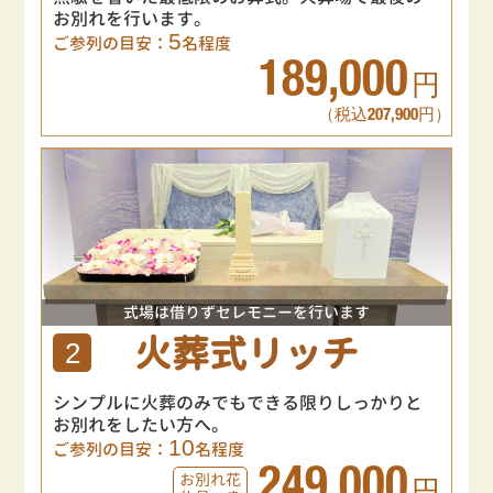
お別れを行います。
5
ご参列の目安：
名程度
189,000
円
（税込207,900円）
式場は借りずセレモニーを行います
火葬式リッチ
2
シンプルに火葬のみでもできる限りしっかりと
お別れをしたい方へ。
10
ご参列の目安：
名程度
249,000
お別れ花