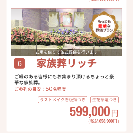
式場を借りて仏式葬儀を行います
家族葬リッチ
6
ご縁のある皆様にもお集まり頂けるちょっと豪
華な家族葬。
50
ご参列の目安：
名程度
ラストメイク
看板類つき
生花祭壇
つき
599,000
円
（税込658,900円）