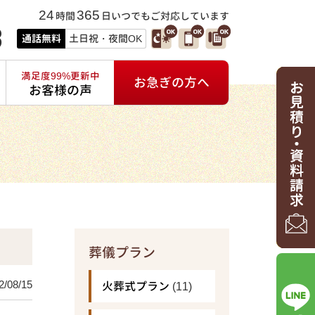
24
365
時間
日いつでもご対応しています
3
通話無料
土日祝・夜間OK
満足度99%更新中
お急ぎの方へ
お客様の声
葬儀プラン
2/08/15
火葬式プラン
(11)