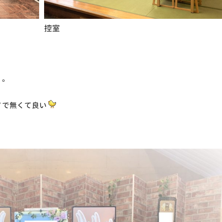
控室
。。
ノで無くて良い