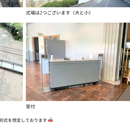
式場は2つございます（大と小）
受付
別式を想定しております