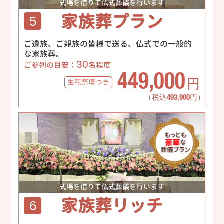
式場を借りて仏式葬儀を行います
家族葬プラン
5
ご遺族、ご親族の皆様で送る、仏式での一般的
な家族葬。
30
ご参列の目安：
名程度
449,000
生花祭壇
つき
円
（税込493,900円）
式場を借りて仏式葬儀を行います
家族葬リッチ
6