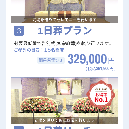
式場を借りてセレモニーを行います
1日葬プラン
3
必要最低限で告別式(無宗教葬)を執り行います。
15
ご参列の目安：
名程度
329,000
簡易祭壇
つき
円
（税込361,900円）
式場を借りて仏式葬儀を行います