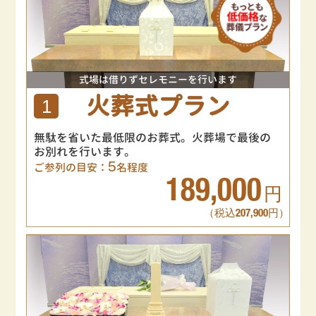
式場は借りずセレモニーを行います
火葬式プラン
1
無駄を省いた最低限のお葬式。火葬場で最後の
お別れを行います。
5
ご参列の目安：
名程度
189,000
円
（税込207,900円）