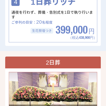
1日葬リッチ
4
通夜を行わず、葬儀・告別式を1日で執り行いま
す
20
ご参列の目安：
名程度
399,000
生花祭壇
つき
円
（税込438,900円）
2日葬