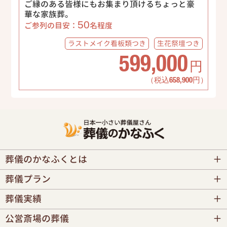
ご縁のある皆様にもお集まり頂けるちょっと豪
華な家族葬。
50
ご参列の目安：
名程度
ラストメイク
看板類つき
生花祭壇
つき
599,000
円
（税込658,900円）
葬儀のかなふくとは
葬儀プラン
葬儀実績
公営斎場の葬儀