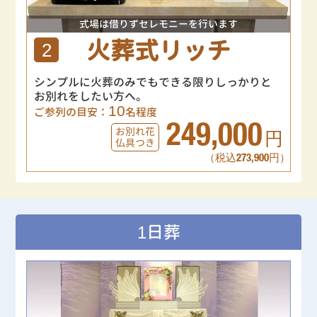
式場は借りずセレモニーを行います
火葬式リッチ
2
シンプルに火葬のみでもできる限りしっかりと
お別れをしたい方へ。
10
ご参列の目安：
名程度
249,000
お別れ花
円
仏具つき
（税込273,900円）
1日葬