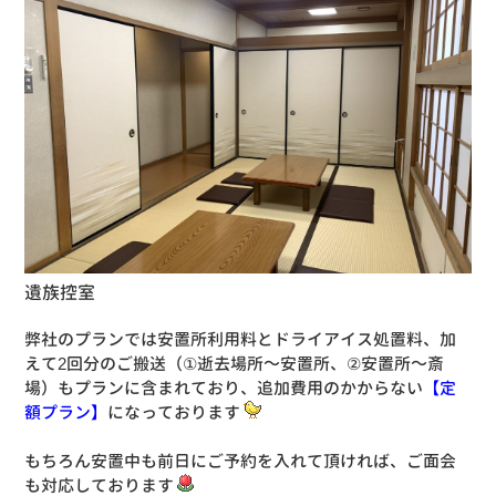
遺族控室
弊社のプランでは安置所利用料とドライアイス処置料、加
えて2回分のご搬送（①逝去場所～安置所、②安置所～斎
場）もプランに含まれており、追加費用のかからない
【定
額プラン】
になっております
もちろん安置中も前日にご予約を入れて頂ければ、ご面会
も対応しております