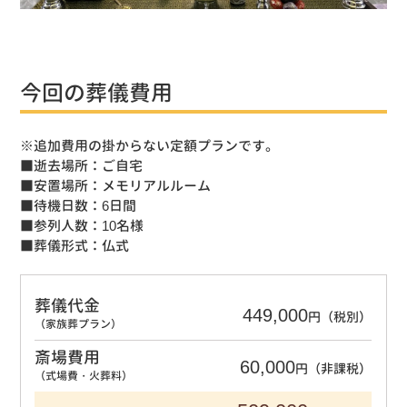
今回の葬儀費用
※追加費用の掛からない定額プランです。
■逝去場所：ご自宅
■安置場所：メモリアルルーム
■待機日数：6日間
■参列人数：10名様
■葬儀形式：仏式
葬儀代金
449,000
円（税別）
（家族葬プラン）
斎場費用
60,000
円（非課税）
（式場費・火葬料）