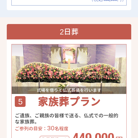
2日葬
式場を借りて仏式葬儀を行います
家族葬プラン
5
ご遺族、ご親族の皆様で送る、仏式での一般的
な家族葬。
30
ご参列の目安：
名程度