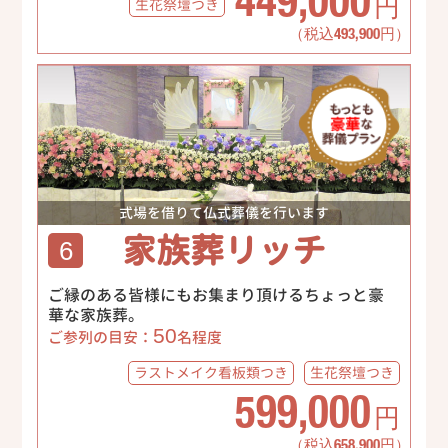
449,000
生花祭壇
つき
円
（税込493,900円）
式場を借りて仏式葬儀を行います
家族葬リッチ
6
ご縁のある皆様にもお集まり頂けるちょっと豪
華な家族葬。
50
ご参列の目安：
名程度
ラストメイク
看板類つき
生花祭壇
つき
599,000
円
（税込658,900円）