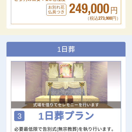
249,000
お別れ花
円
仏具つき
（税込273,900円）
1日葬
式場を借りてセレモニーを行います
1日葬プラン
3
必要最低限で告別式(無宗教葬)を執り行います。