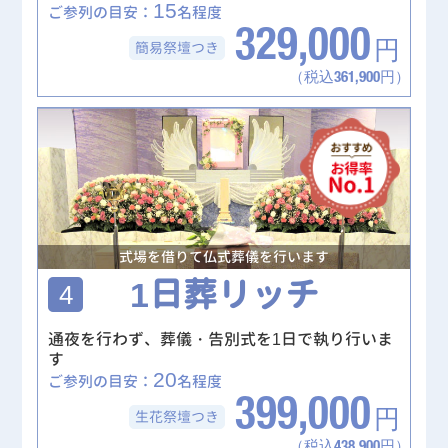
15
ご参列の目安：
名程度
329,000
簡易祭壇
つき
円
（税込361,900円）
式場を借りて仏式葬儀を行います
1日葬リッチ
4
通夜を行わず、葬儀・告別式を1日で執り行いま
す
20
ご参列の目安：
名程度
399,000
生花祭壇
つき
円
（税込438,900円）