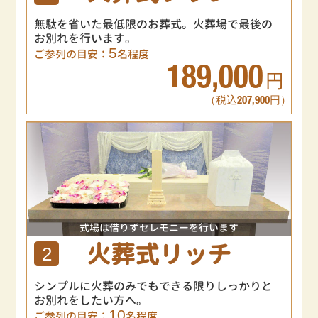
無駄を省いた最低限のお葬式。火葬場で最後の
お別れを行います。
5
ご参列の目安：
名程度
189,000
円
（税込207,900円）
式場は借りずセレモニーを行います
火葬式リッチ
2
シンプルに火葬のみでもできる限りしっかりと
お別れをしたい方へ。
10
ご参列の目安：
名程度