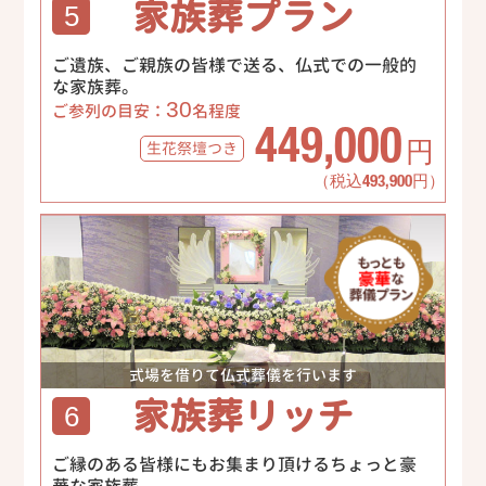
家族葬プラン
5
ご遺族、ご親族の皆様で送る、仏式での一般的
な家族葬。
30
ご参列の目安：
名程度
449,000
生花祭壇
つき
円
（税込493,900円）
式場を借りて仏式葬儀を行います
家族葬リッチ
6
ご縁のある皆様にもお集まり頂けるちょっと豪