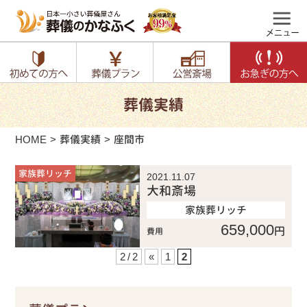
葬儀実績
HOME
葬儀実績
座間市
家族葬リッチ
2021.11.07
大和斎場
家族葬リッチ
659,000
円
費用
2 / 2
«
1
2