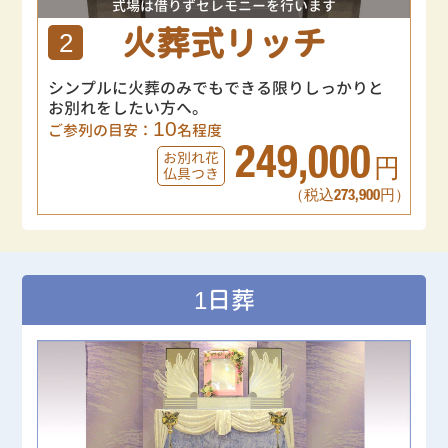
式場は借りずセレモニーを行います
火葬式リッチ
2
シンプルに火葬のみでもできる限りしっかりと
お別れをしたい方へ。
10
ご参列の目安：
名程度
249,000
お別れ花
円
仏具つき
（税込273,900円）
1日葬