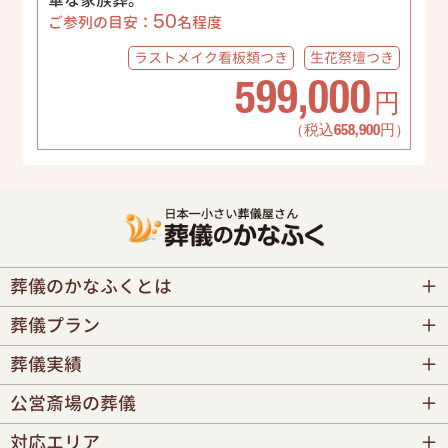
華な家族葬。
50
ご参列の目安：
名程度
ラストメイク
看板類つき
生花祭壇
つき
599,000
円
（税込658,900円）
葬儀のかなふくとは
葬儀プラン
葬儀実績
公営斎場の葬儀
対応エリア