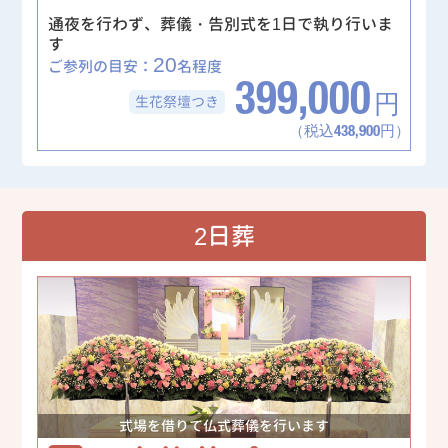
通夜を行わず、葬儀・告別式を1日で執り行いま
す
20
ご参列の目安：
名程度
399,000
生花祭壇
つき
円
（税込438,900円）
2日葬
式場を借りて仏式葬儀を行います