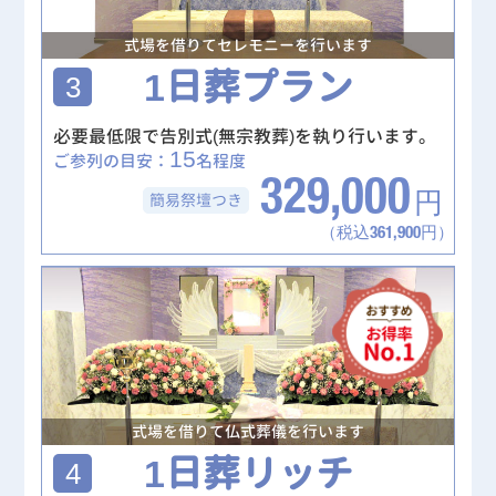
式場を借りてセレモニーを行います
1日葬プラン
3
必要最低限で告別式(無宗教葬)を執り行います。
15
ご参列の目安：
名程度
329,000
簡易祭壇
つき
円
（税込361,900円）
式場を借りて仏式葬儀を行います
1日葬リッチ
4