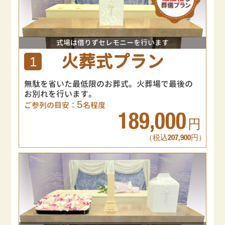
式場は借りずセレモニーを行います
火葬式プラン
1
無駄を省いた最低限のお葬式。火葬場で最後の
お別れを行います。
5
ご参列の目安：
名程度
189,000
円
（税込207,900円）