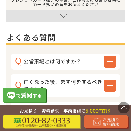
クレジットカード払いの場合、ご葬儀の打ち合わせ時に
カード払いの旨をお伝えください
よくある質問
公営斎場とは何ですか？
亡くなった後、まず何をするべき
ですか？
病院で紹介された葬儀社に搬送し
5,000
お見積り・資料請求・事前相談で
円割引
てもらった後でも、そちらに葬儀
を依頼できますか？