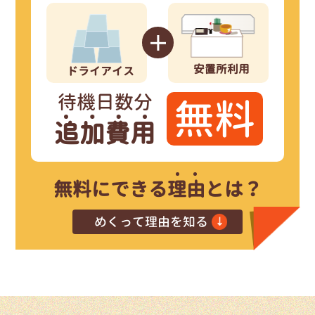
という当社の理念により実現。
少しでも還元できるように
今までお世話になった地域の皆様へ
安置所利用
ドライアイス
仕入れ値を下げる事に成功
し、
待機日数分
ある程度の量を仕入れる事により
無料
ドライアイスを複数の問屋から
追加費用
安置所を自前でご用意する事と
を解消する為、
【葬儀の日程による追加費用の心配】
多くの方が抱く
無料にできる
理由
とは？
無料の理由
めくって理由を知る
ドライアイス＆安置所利用料