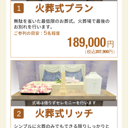
火葬式プラン
1
無駄を省いた最低限のお葬式。火葬場で最後の
お別れを行います。
5
ご参列の目安：
名程度
189,000
円
（税込207,900円）
式場は借りずセレモニーを行います
火葬式リッチ
2
シンプルに火葬のみでもできる限りしっかりと