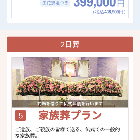
399,000
生花祭壇
つき
円
（税込438,900円）
2日葬
式場を借りて仏式葬儀を行います
家族葬プラン
5
ご遺族、ご親族の皆様で送る、仏式での一般的
な家族葬。