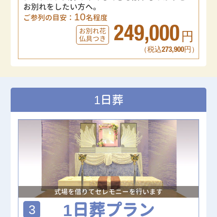
お別れをしたい方へ。
10
ご参列の目安：
名程度
249,000
お別れ花
円
仏具つき
（税込273,900円）
1日葬
式場を借りてセレモニーを行います
1日葬プラン
3