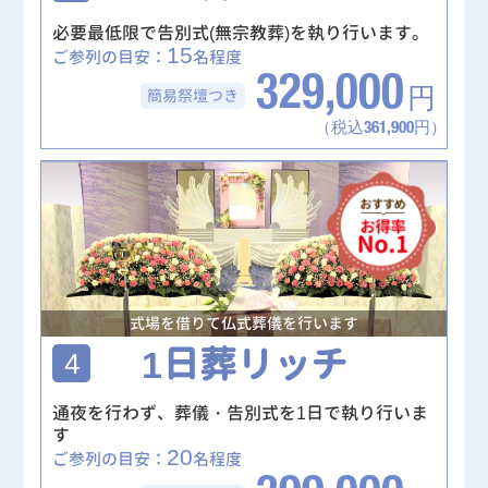
必要最低限で告別式(無宗教葬)を執り行います。
15
ご参列の目安：
名程度
329,000
簡易祭壇
つき
円
（税込361,900円）
式場を借りて仏式葬儀を行います
1日葬リッチ
4
通夜を行わず、葬儀・告別式を1日で執り行いま
す
20
ご参列の目安：
名程度