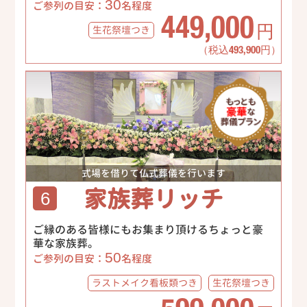
30
ご参列の目安：
名程度
449,000
生花祭壇
つき
円
（税込493,900円）
式場を借りて仏式葬儀を行います
家族葬リッチ
6
ご縁のある皆様にもお集まり頂けるちょっと豪
華な家族葬。
50
ご参列の目安：
名程度
ラストメイク
看板類つき
生花祭壇
つき