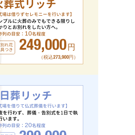
火葬式リッチ
式場は借りずセレモニーを行います】
ンプルに火葬のみでもできる限りし
かりとお別れをしたい方へ。
10
参列の目安：
名程度
249,000
お別れ花
円
仏具つき
（税込273,900円）
1日葬リッチ
式場を借りて仏式葬儀を行います】
夜を行わず、葬儀・告別式を1日で執
行います。
20
参列の目安：
名程度