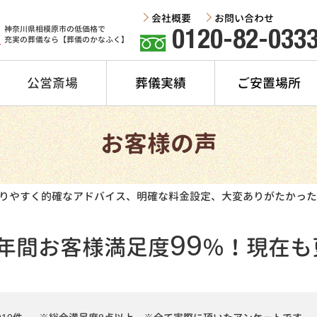
会社概要
お問い合わせ
神奈川県相模原市の低価格で
0120-82-033
充実の葬儀なら【葬儀のかなふく】
公営斎場
葬儀実績
ご安置場所
お客様の声
りやすく的確なアドバイス、明確な料金設定、大変ありがたかった
99
年間
お客様満足度
％！
現在も