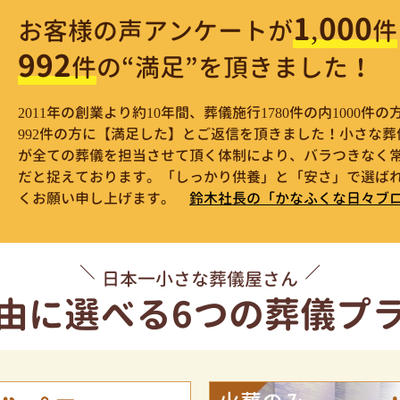
1,000
お客様の声アンケートが
件
992
件
の“満足”を頂きました！
2011年の創業より約10年間、葬儀施行1780件の内1000
992件の方に【満足した】とご返信を頂きました！小さな
が全ての葬儀を担当させて頂く体制により、バラつきなく
だと捉えております。「しっかり供養」と「安さ」で選ばれ
くお願い申し上げます。
鈴木社長の「かなふくな日々ブ
日本一小さな葬儀屋さん
由に選べる
6つの葬儀プ