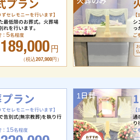
火葬のみ
式プラン
りずセレモニーを行います】
【
た最低限のお葬式。火葬場
シ
別れを行います。
っ
5
安：
名程度
ご
189,000
円
（税込207,900円）
1日葬
葬プラン
りてセレモニーを行います】
【
で告別式(無宗教葬)を執り行
通
り
15
安：
名程度
ご