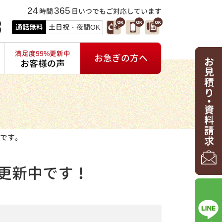
24
365
時間
日いつでもご対応しています
3
通話無料
土日祝・夜間OK
満足度99%更新中
お急ぎの方へ
お客様の声
です。
更新中です！