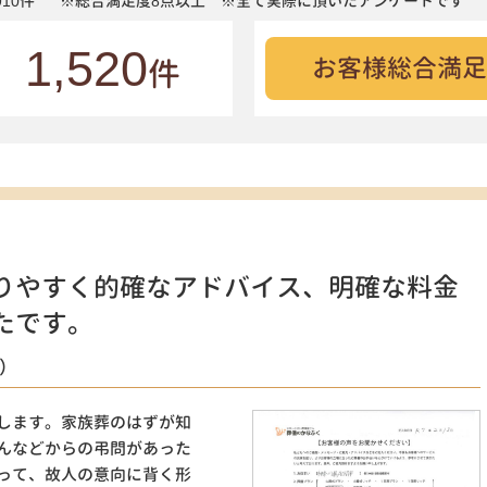
10件
※総合満足度8点以上 ※全て実際に頂いたアンケートです
1,520
お客様総合満足
件
りやすく的確なアドバイス、明確な料金
たです。
）
します。家族葬のはずが知
んなどからの弔問があった
って、故人の意向に背く形