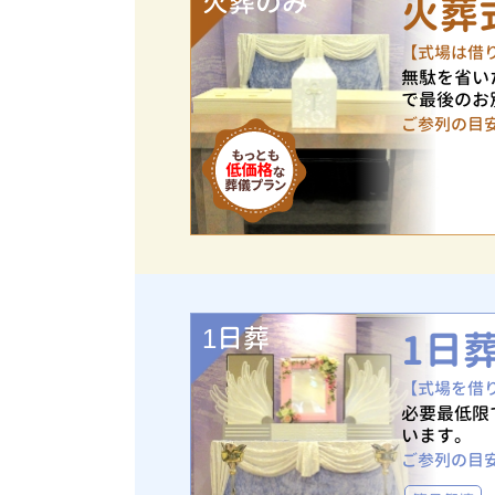
火葬のみ
火葬
【式場は借
無駄を省い
で最後のお
ご参列の目
1日葬
1日
【式場を借
必要最低限
います。
ご参列の目