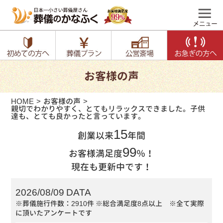
お客様の声
HOME
お客様の声
親切でわかりやすく、とてもリラックスできました。子供
達も、とても良かったと言っています。
15
創業以来
年間
99
お客様満足度
％！
現在も更新中です！
2026/08/09 DATA
※葬儀施行件数：2910件
※総合満足度8点以上 ※全て実際
に頂いたアンケートです