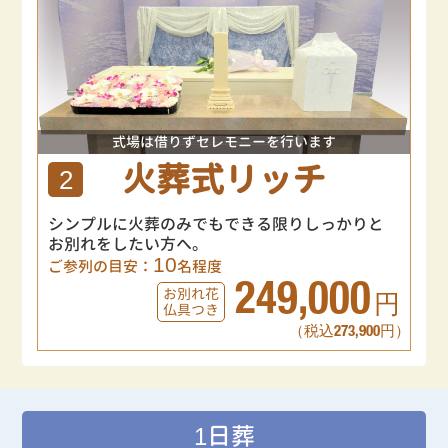
式場は借りずセレモニーを行います
火葬式リッチ
2
シンプルに火葬のみでもできる限りしっかりと
お別れをしたい方へ。
10
ご参列の目安：
名程度
249,000
お別れ花
円
仏具つき
（税込273,900円）
1日葬