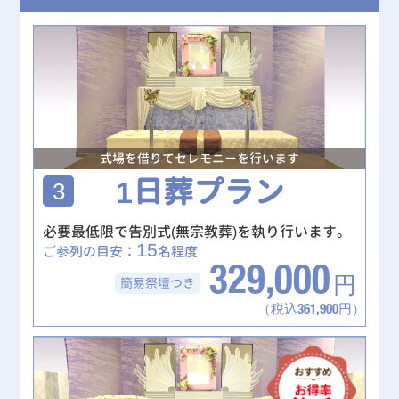
式場を借りてセレモニーを行います
1日葬プラン
3
必要最低限で告別式(無宗教葬)を執り行います。
15
ご参列の目安：
名程度
329,000
簡易祭壇
つき
円
（税込361,900円）