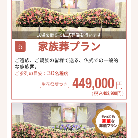
式場を借りて仏式葬儀を行います
家族葬プラン
5
ご遺族、ご親族の皆様で送る、仏式での一般的
な家族葬。
30
ご参列の目安：
名程度
449,000
生花祭壇
つき
円
（税込493,900円）