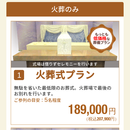
火葬のみ
式場は借りずセレモニーを行います
火葬式プラン
1
無駄を省いた最低限のお葬式。火葬場で最後の
お別れを行います。
5
ご参列の目安：
名程度
189,000
円
（税込207,900円）