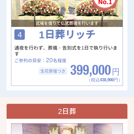
式場を借りて仏式葬儀を行います
1日葬リッチ
4
通夜を行わず、葬儀・告別式を1日で執り行いま
す
20
ご参列の目安：
名程度
399,000
生花祭壇
つき
円
（税込438,900円）
2日葬