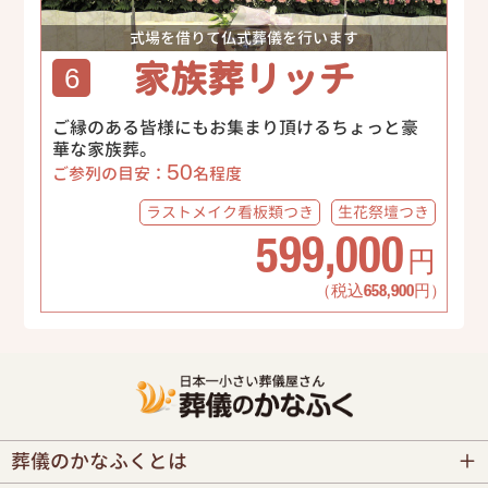
式場を借りて仏式葬儀を行います
家族葬リッチ
6
ご縁のある皆様にもお集まり頂けるちょっと豪
華な家族葬。
50
ご参列の目安：
名程度
ラストメイク
看板類つき
生花祭壇
つき
599,000
円
（税込658,900円）
葬儀のかなふくとは