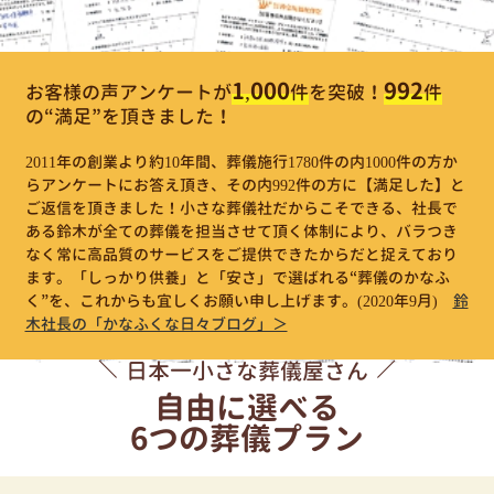
1,000
992
お客様の声アンケートが
件
を突破！
件
の“満足”を頂きました！
2011年の創業より約10年間、葬儀施行1780件の内1000件の方か
らアンケートにお答え頂き、その内992件の方に【満足した】と
ご返信を頂きました！小さな葬儀社だからこそできる、社長で
ある鈴木が全ての葬儀を担当させて頂く体制により、バラつき
なく常に高品質のサービスをご提供できたからだと捉えており
ます。「しっかり供養」と「安さ」で選ばれる“葬儀のかなふ
く”を、これからも宜しくお願い申し上げます。
(2020年9月)
鈴
木社長の「かなふくな日々ブログ」＞
日本一小さな葬儀屋さん
自由に選べる
6つの葬儀プラン