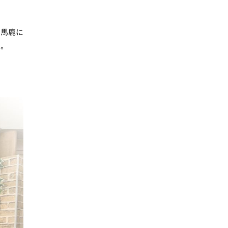
で馬鹿に
す。