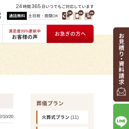
24
365
時間
日いつでもご対応しています
3
通話無料
土日祝・夜間OK
満足度99%更新中
お急ぎの方へ
お客様の声
葬儀プラン
2/10/20
火葬式プラン
(11)