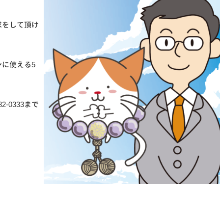
求をして頂け
に使える5
-0333まで