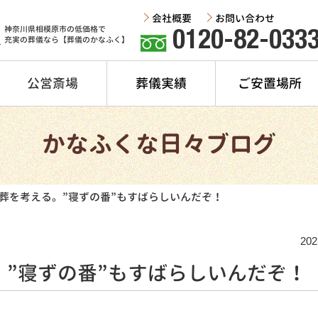
会社概要
お問い合わせ
神奈川県相模原市の低価格で
0120-82-033
充実の葬儀なら【葬儀のかなふく】
公営斎場
葬儀実績
ご安置場所
かなふくな日々ブログ
葬を考える。”寝ずの番”もすばらしいんだぞ！
202
”寝ずの番”もすばらしいんだぞ！