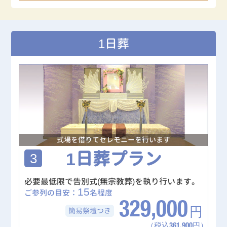
1日葬
式場を借りてセレモニーを行います
1日葬プラン
3
必要最低限で告別式(無宗教葬)を執り行います。
15
ご参列の目安：
名程度
329,000
簡易祭壇
つき
円
（税込361,900円）