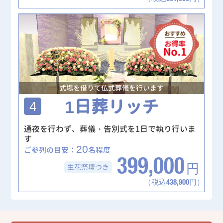
式場を借りて仏式葬儀を行います
1日葬リッチ
4
通夜を行わず、葬儀・告別式を1日で執り行いま
す
20
ご参列の目安：
名程度
399,000
生花祭壇
つき
円
（税込438,900円）