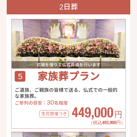
2日葬
式場を借りて仏式葬儀を行います
家族葬プラン
5
ご遺族、ご親族の皆様で送る、仏式での一般的
な家族葬。
30
ご参列の目安：
名程度
449,000
生花祭壇
つき
円
（税込493,900円）