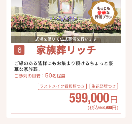
式場を借りて仏式葬儀を行います
家族葬リッチ
6
ご縁のある皆様にもお集まり頂けるちょっと豪
華な家族葬。
50
ご参列の目安：
名程度
ラストメイク
看板類つき
生花祭壇
つき
599,000
円
（税込658,900円）