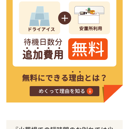
という当社の理念により実現。
少しでも還元できるように
今までお世話になった地域の皆様へ
安置所利用
ドライアイス
仕入れ値を下げる事に成功
し、
待機日数分
ある程度の量を仕入れる事により
無料
ドライアイスを複数の問屋から
追加費用
安置所を自前でご用意する事と
を解消する為、
【葬儀の日程による追加費用の心配】
多くの方が抱く
無料にできる
理由
とは？
無料の理由
めくって理由を知る
ドライアイス＆安置所利用料