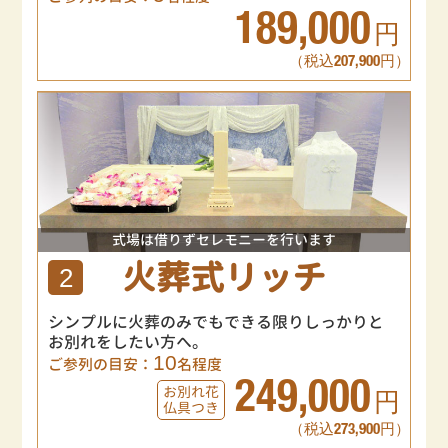
189,000
円
（税込207,900円）
式場は借りずセレモニーを行います
火葬式リッチ
2
シンプルに火葬のみでもできる限りしっかりと
お別れをしたい方へ。
10
ご参列の目安：
名程度
249,000
お別れ花
円
仏具つき
（税込273,900円）