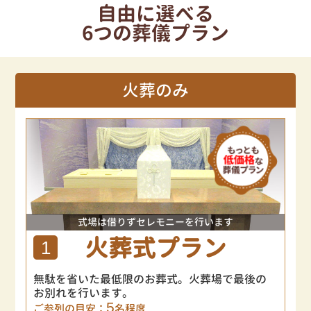
自由に選べる
6つの葬儀プラン
火葬のみ
式場は借りずセレモニーを行います
火葬式プラン
1
無駄を省いた最低限のお葬式。火葬場で最後の
お別れを行います。
5
ご参列の目安：
名程度