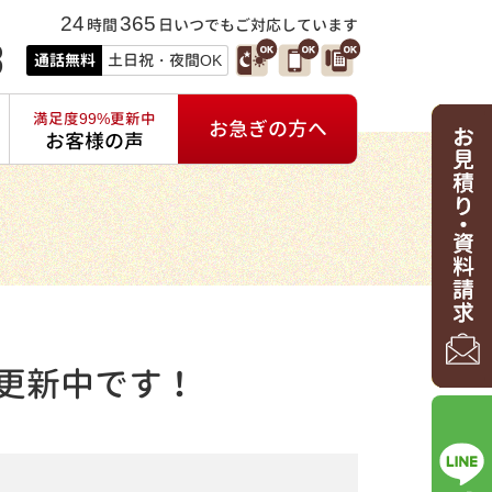
24
365
時間
日いつでもご対応しています
3
通話無料
土日祝・夜間OK
満足度99%更新中
お急ぎの方へ
お客様の声
更新中です！