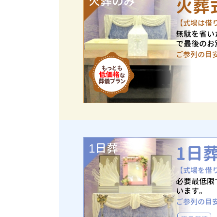
火葬のみ
火葬
【式場は借
無駄を省い
で最後のお
ご参列の目
1日葬
1日
【式場を借
必要最低限
います。
ご参列の目