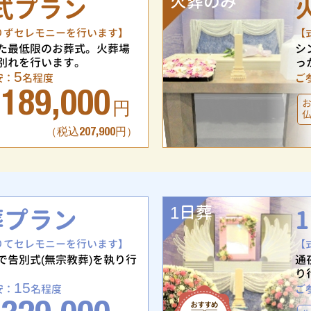
火葬のみ
式プラン
りずセレモニーを行います】
【
た最低限のお葬式。火葬場
シ
別れを行います。
っ
5
安：
名程度
ご
189,000
円
（税込207,900円）
1日葬
葬プラン
りてセレモニーを行います】
【
で告別式(無宗教葬)を執り行
通
り
15
安：
名程度
ご