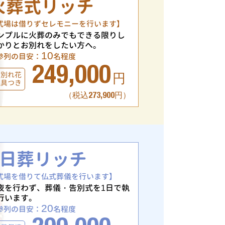
火葬式リッチ
式場は借りずセレモニーを行います】
ンプルに火葬のみでもできる限りし
かりとお別れをしたい方へ。
10
参列の目安：
名程度
249,000
お別れ花
円
仏具つき
（税込273,900円）
1日葬リッチ
式場を借りて仏式葬儀を行います】
夜を行わず、葬儀・告別式を1日で執
行います。
20
参列の目安：
名程度