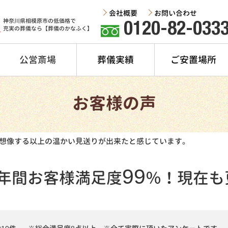
会社概要
お問い合わせ
神奈川県相模原市の低価格で
0120-82-033
充実の葬儀なら【葬儀のかなふく】
公営斎場
葬儀実績
ご安置場所
お客様の声
想像する以上の温かい見送りが出来たと感じています。
99
年間
お客様満足度
％！
現在も