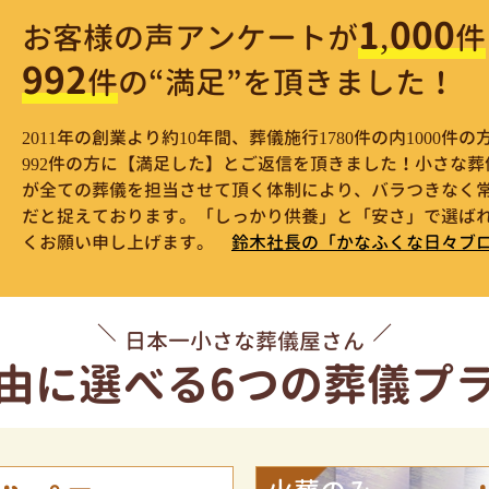
1,000
お客様の声アンケートが
件
992
件
の“満足”を頂きました！
2011年の創業より約10年間、葬儀施行1780件の内1000
992件の方に【満足した】とご返信を頂きました！小さな
が全ての葬儀を担当させて頂く体制により、バラつきなく
だと捉えております。「しっかり供養」と「安さ」で選ばれ
くお願い申し上げます。
鈴木社長の「かなふくな日々ブ
日本一小さな葬儀屋さん
由に選べる
6つの葬儀プ