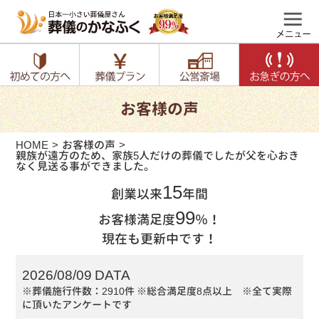
お客様の声
HOME
お客様の声
親族が遠方のため、家族5人だけの葬儀でしたが父を心おき
なく見送る事ができました。
15
創業以来
年間
99
お客様満足度
％！
現在も更新中です！
2026/08/09 DATA
※葬儀施行件数：2910件
※総合満足度8点以上 ※全て実際
に頂いたアンケートです