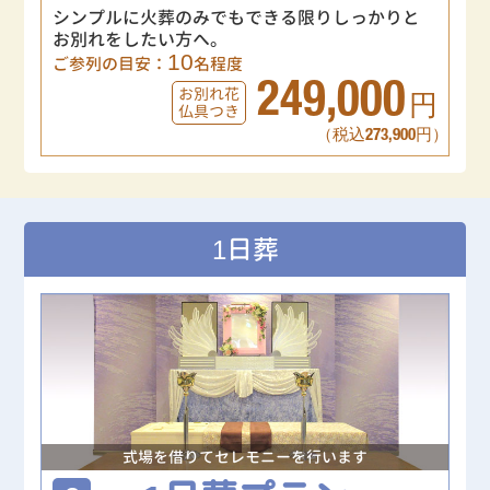
シンプルに火葬のみでもできる限りしっかりと
お別れをしたい方へ。
10
ご参列の目安：
名程度
249,000
お別れ花
円
仏具つき
（税込273,900円）
1日葬
式場を借りてセレモニーを行います