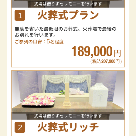
式場は借りずセレモニーを行います
火葬式プラン
1
無駄を省いた最低限のお葬式。火葬場で最後の
お別れを行います。
5
ご参列の目安：
名程度
189,000
円
（税込207,900円）
式場は借りずセレモニーを行います
火葬式リッチ
2