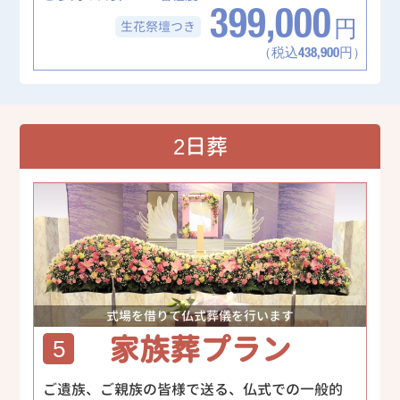
399,000
生花祭壇
つき
円
（税込438,900円）
2日葬
式場を借りて仏式葬儀を行います
家族葬プラン
5
ご遺族、ご親族の皆様で送る、仏式での一般的