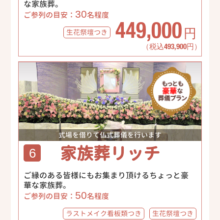
な家族葬。
30
ご参列の目安：
名程度
449,000
生花祭壇
つき
円
（税込493,900円）
式場を借りて仏式葬儀を行います
家族葬リッチ
6
ご縁のある皆様にもお集まり頂けるちょっと豪
華な家族葬。
50
ご参列の目安：
名程度
ラストメイク
看板類つき
生花祭壇
つき