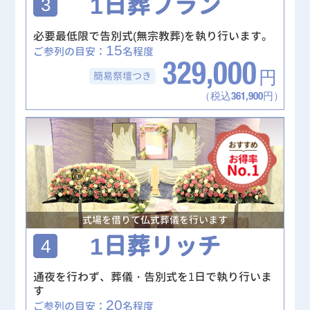
1日葬プラン
3
必要最低限で告別式(無宗教葬)を執り行います。
15
ご参列の目安：
名程度
329,000
簡易祭壇
つき
円
（税込361,900円）
式場を借りて仏式葬儀を行います
1日葬リッチ
4
通夜を行わず、葬儀・告別式を1日で執り行いま
す
20
ご参列の目安：
名程度