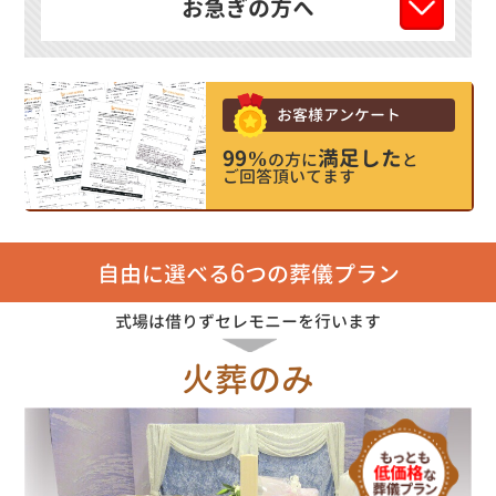
お急ぎの方へ
お客様アンケート
99%
満足した
の方に
と
ご回答頂いてます
6
自由に選べる
つの葬儀プラン
式場は借りずセレモニーを行います
火葬のみ