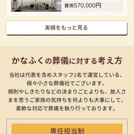
570,000
円
費用
実績をもっと見る
かなふく
葬儀
考え方
の
に対する
当社は代表を含めスタッフ2名で運営している、
極々小さな葬儀社でございます。
規則やしきたりなどの決まりごとよりも、故人さ
まを思うご家族の気持ちを何よりも大事にして、
柔軟な対応で葬儀を執り行っております。
専任担当制