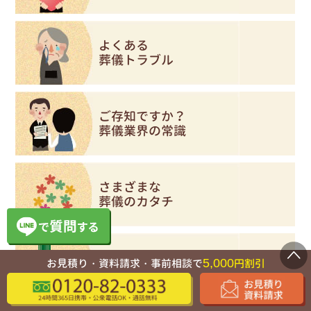
よくある
葬儀トラブル
ご存知ですか？
葬儀業界の常識
さまざまな
葬儀のカタチ
5,000
お見積り・資料請求・事前相談で
円割引
はじめての葬儀