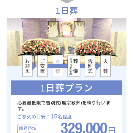
1日葬
1日葬プラン
必要最低限で告別式(無宗教葬)を執り行いま
す。
15
ご参列の目安：
名程度
329,000
簡易祭壇
円