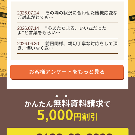
2026.07.24
その場の状況に合わせた臨機応変な
ご対応がとても…
2026.07.14
”心あたたまる、いい式だった
よ”と言葉をもらい…
2026.06.30
前回同様、親切丁寧な対応をして頂
き、悔いなく送…
2026.06.26
葬儀の事は全く準備していませんで
したが、突然T…
お客様アンケートをもっと見る
2026.06.19
一番シンプルな火葬式プランを行い
ましたが、決し…
2026.06.14
面会を希望に沿って出来た事が嬉し
かった。便宜を…
無料資料請求
かんたん
で
5,000
円割引