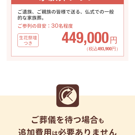
ご遺族、ご親族の皆様で送る、仏式での一般
的な家族葬。
30
ご参列の目安：
名程度
449,000
生花祭壇
円
つき
（税込493,900円）
ご葬儀を待つ場合
も
追加費用
必要ありません
は