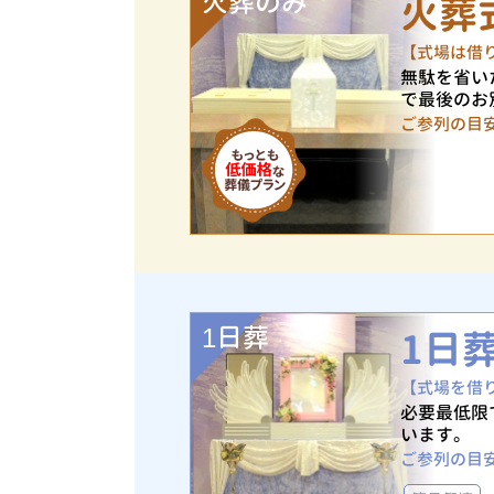
火葬のみ
火葬
【式場は借
無駄を省い
で最後のお
ご参列の目
1日葬
1日
【式場を借
必要最低限
います。
ご参列の目