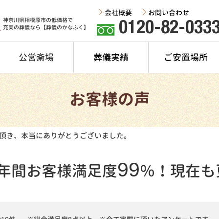
会社概要
お問い合わせ
神奈川県相模原市の低価格で
0120-82-033
充実の葬儀なら【葬儀のかなふく】
公営斎場
葬儀実績
ご安置場所
お客様の声
頂き、本当にありがとうございました。
99
年間
お客様満足度
％！
現在も