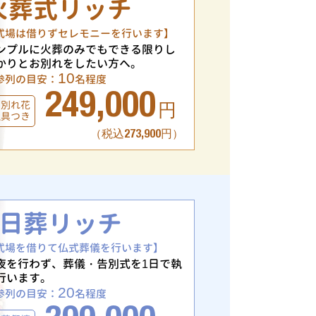
火葬式リッチ
式場は借りずセレモニーを行います】
ンプルに火葬のみでもできる限りし
かりとお別れをしたい方へ。
10
参列の目安：
名程度
249,000
お別れ花
円
仏具つき
（税込273,900円）
1日葬リッチ
式場を借りて仏式葬儀を行います】
夜を行わず、葬儀・告別式を1日で執
行います。
20
参列の目安：
名程度