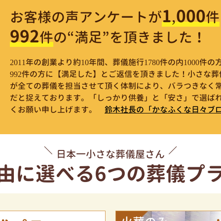
1,000
お客様の声アンケートが
件
992
件
の“満足”を頂きました！
2011年の創業より約10年間、葬儀施行1780件の内1000
992件の方に【満足した】とご返信を頂きました！小さな
が全ての葬儀を担当させて頂く体制により、バラつきなく
だと捉えております。「しっかり供養」と「安さ」で選ばれ
くお願い申し上げます。
鈴木社長の「かなふくな日々ブ
日本一小さな葬儀屋さん
由に選べる
6つの葬儀プ