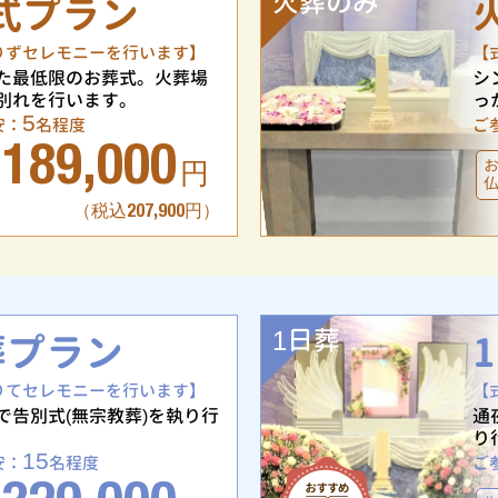
火葬のみ
式プラン
りずセレモニーを行います】
【
た最低限のお葬式。火葬場
シ
別れを行います。
っ
5
安：
名程度
ご
189,000
円
（税込207,900円）
1日葬
葬プラン
りてセレモニーを行います】
【
で告別式(無宗教葬)を執り行
通
り
15
安：
名程度
ご