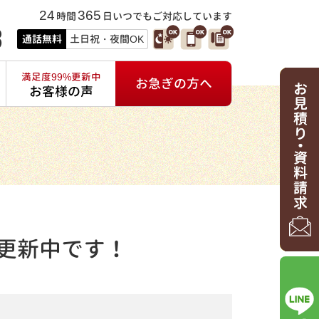
24
365
時間
日いつでもご対応しています
3
通話無料
土日祝・夜間OK
満足度99%更新中
お急ぎの方へ
お客様の声
更新中です！