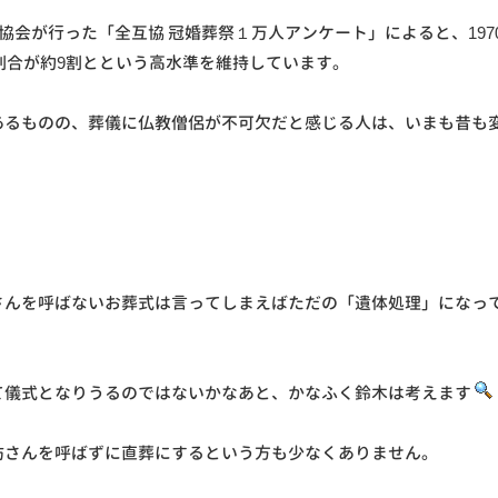
協会が行った「全互協 冠婚葬祭１万人アンケート」によると、197
た割合が約9割とという高水準を維持しています。
あるものの、葬儀に仏教僧侶が不可欠だと感じる人は、いまも昔も
さんを呼ばないお葬式は言ってしまえばただの「遺体処理」になっ
て儀式となりうるのではないかなあと、かなふく鈴木は考えます
坊さんを呼ばずに直葬にするという方も少なくありません。