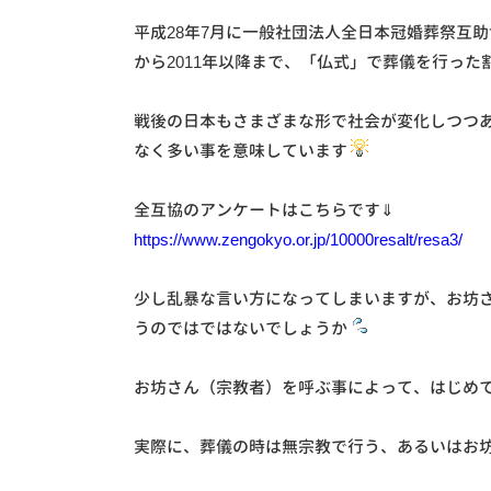
平成28年7月に一般社団法人全日本冠婚葬祭互助
から2011年以降まで、「仏式」で葬儀を行っ
戦後の日本もさまざまな形で社会が変化しつつ
なく多い事を意味しています
全互協のアンケートはこちらです⇓
https://www.zengokyo.or.jp/10000resalt/resa3/
少し乱暴な言い方になってしまいますが、お坊
うのではではないでしょうか
お坊さん（宗教者）を呼ぶ事によって、はじめ
実際に、葬儀の時は無宗教で行う、あるいはお