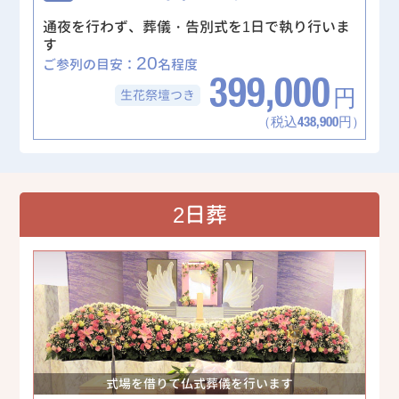
通夜を行わず、葬儀・告別式を1日で執り行いま
す
20
ご参列の目安：
名程度
399,000
生花祭壇
つき
円
（税込438,900円）
2日葬
式場を借りて仏式葬儀を行います