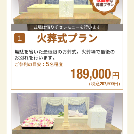
式場は借りずセレモニーを行います
火葬式プラン
1
無駄を省いた最低限のお葬式。火葬場で最後の
お別れを行います。
5
ご参列の目安：
名程度
189,000
円
（税込207,900円）