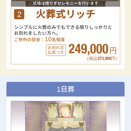
式場は借りずセレモニーを行います
火葬式リッチ
2
シンプルに火葬のみでもできる限りしっかりと
お別れをしたい方へ。
10
ご参列の目安：
名程度
249,000
お別れ花
円
仏具つき
（税込273,900円）
1日葬