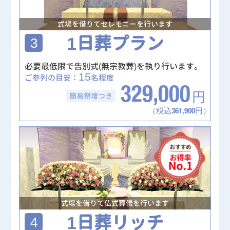
式場を借りてセレモニーを行います
1日葬プラン
3
必要最低限で告別式(無宗教葬)を執り行います。
15
ご参列の目安：
名程度
329,000
簡易祭壇
つき
円
（税込361,900円）
式場を借りて仏式葬儀を行います
1日葬リッチ
4