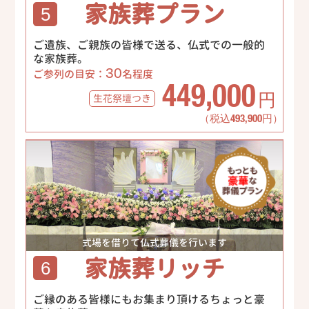
家族葬プラン
5
ご遺族、ご親族の皆様で送る、仏式での一般的
な家族葬。
30
ご参列の目安：
名程度
449,000
生花祭壇
つき
円
（税込493,900円）
式場を借りて仏式葬儀を行います
家族葬リッチ
6
ご縁のある皆様にもお集まり頂けるちょっと豪