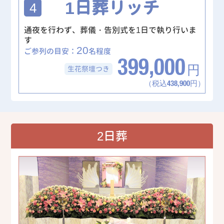
1日葬リッチ
4
通夜を行わず、葬儀・告別式を1日で執り行いま
す
20
ご参列の目安：
名程度
399,000
生花祭壇
つき
円
（税込438,900円）
2日葬