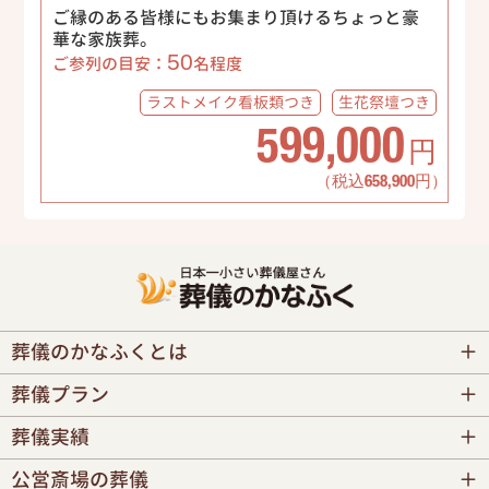
ご縁のある皆様にもお集まり頂けるちょっと豪
華な家族葬。
50
ご参列の目安：
名程度
ラストメイク
看板類つき
生花祭壇
つき
599,000
円
（税込658,900円）
葬儀のかなふくとは
葬儀プラン
葬儀実績
公営斎場の葬儀