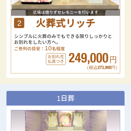
式場は借りずセレモニーを行います
火葬式リッチ
2
シンプルに火葬のみでもできる限りしっかりと
お別れをしたい方へ。
10
ご参列の目安：
名程度
249,000
お別れ花
円
仏具つき
（税込273,900円）
1日葬