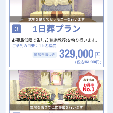
式場を借りてセレモニーを行います
1日葬プラン
3
必要最低限で告別式(無宗教葬)を執り行います。
15
ご参列の目安：
名程度
329,000
簡易祭壇
つき
円
（税込361,900円）
式場を借りて仏式葬儀を行います