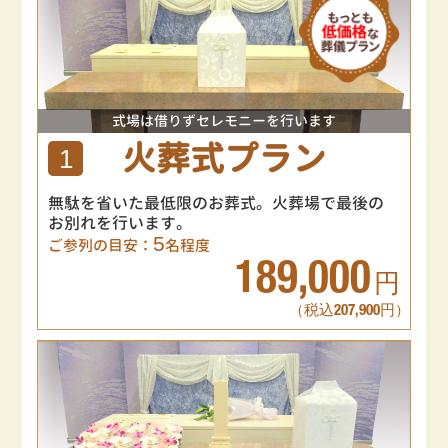
式場は借りずセレモニーを行います
火葬式プラン
1
無駄を省いた最低限のお葬式。火葬場で最後の
お別れを行います。
5
ご参列の目安：
名程度
189,000
円
（税込207,900円）