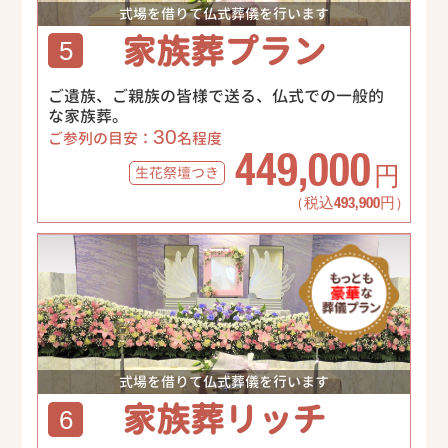
式場を借りて仏式葬儀を行います
家族葬プラン
5
ご遺族、ご親族の皆様で送る、仏式での一般的
な家族葬。
30
ご参列の目安：
名程度
449,000
生花祭壇
つき
円
（税込493,900円）
式場を借りて仏式葬儀を行います
家族葬リッチ
6