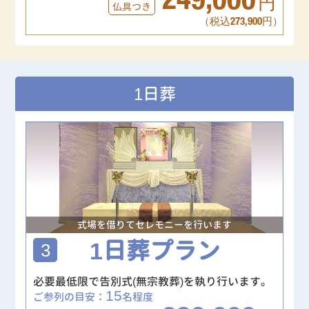
249,000
円
仏具つき
（税込273,900円）
1日葬
式場を借りてセレモニーを行います
1日葬プラン
3
必要最低限で告別式(無宗教葬)を執り行います。
15
ご参列の目安：
名程度