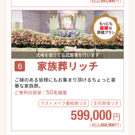
（税込493,900円）
式場を借りて仏式葬儀を行います
家族葬リッチ
6
ご縁のある皆様にもお集まり頂けるちょっと豪
華な家族葬。
50
ご参列の目安：
名程度
ラストメイク
看板類つき
生花祭壇
つき
599,000
円
（税込658,900円）