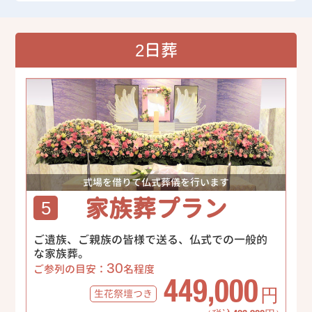
2日葬
式場を借りて仏式葬儀を行います
家族葬プラン
5
ご遺族、ご親族の皆様で送る、仏式での一般的
な家族葬。
30
ご参列の目安：
名程度
449,000
生花祭壇
つき
円