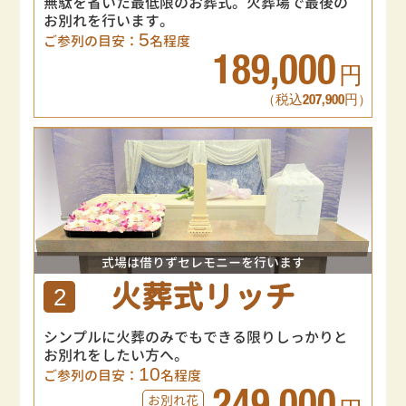
無駄を省いた最低限のお葬式。火葬場で最後の
お別れを行います。
5
ご参列の目安：
名程度
189,000
円
（税込207,900円）
式場は借りずセレモニーを行います
火葬式リッチ
2
シンプルに火葬のみでもできる限りしっかりと
お別れをしたい方へ。
10
ご参列の目安：
名程度
お別れ花