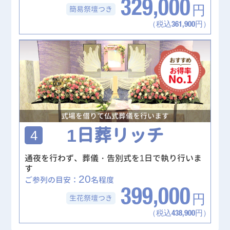
329,000
簡易祭壇
つき
円
（税込361,900円）
式場を借りて仏式葬儀を行います
1日葬リッチ
4
通夜を行わず、葬儀・告別式を1日で執り行いま
す
20
ご参列の目安：
名程度
399,000
生花祭壇
つき
円
（税込438,900円）