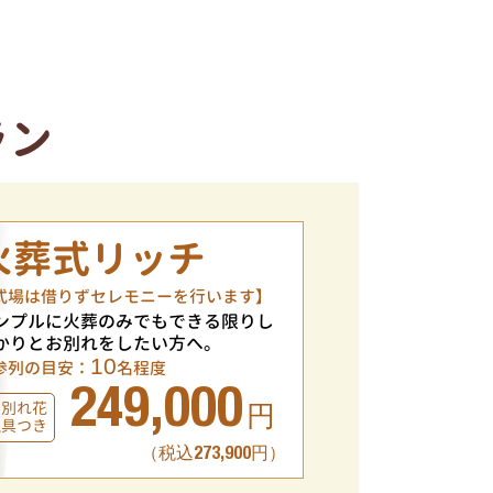
ラン
火葬式リッチ
式場は借りずセレモニーを行います】
ンプルに火葬のみでもできる限りし
かりとお別れをしたい方へ。
10
参列の目安：
名程度
249,000
お別れ花
円
仏具つき
（税込273,900円）