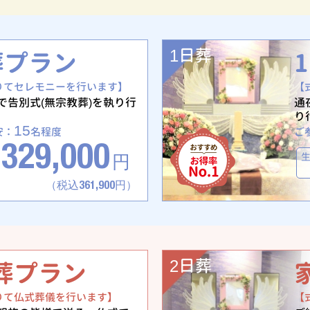
1日葬
葬プラン
りてセレモニーを行います】
【
で告別式(無宗教葬)を執り行
通
り
15
安：
名程度
ご
329,000
円
（税込361,900円）
2日葬
葬プラン
りて仏式葬儀を行います】
【