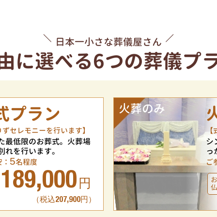
日本一小さな葬儀屋さん
由に選べる
6つの葬儀プ
火葬のみ
式プラン
りずセレモニーを行います】
【
た最低限のお葬式。火葬場
シ
別れを行います。
っ
5
安：
名程度
ご
189,000
円
（税込207,900円）