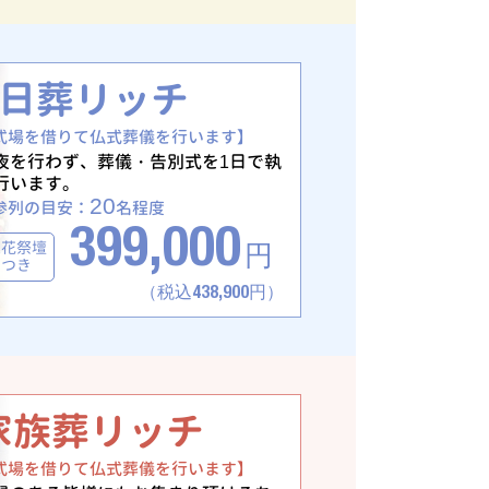
1日葬リッチ
式場を借りて仏式葬儀を行います】
夜を行わず、葬儀・告別式を1日で執
行います。
20
参列の目安：
名程度
399,000
生花祭壇
円
つき
（税込438,900円）
家族葬リッチ
式場を借りて仏式葬儀を行います】