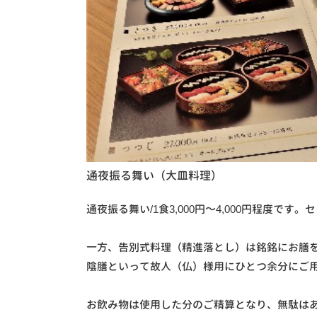
通夜振る舞い（大皿料理）
通夜振る舞い/1食3,000円～4,000円程度
一方、告別式料理（精進落とし）は銘銘にお膳
陰膳といって故人（仏）様用にひとつ余分にご
お飲み物は使用した分のご精算となり、無駄は