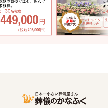
親族の皆様で送る、仏式で
ご
家族葬。
ょ
30
安：
名程度
ご
449,000
ラストメイク
円
看板類つき
（税込493,900円）