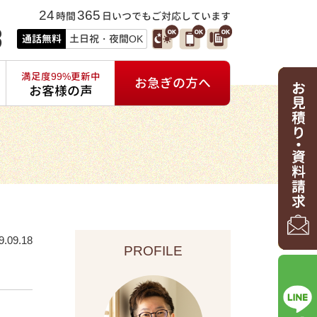
24
365
時間
日いつでもご対応しています
3
通話無料
土日祝・夜間OK
満足度99%更新中
お急ぎの方へ
お客様の声
9.09.18
PROFILE