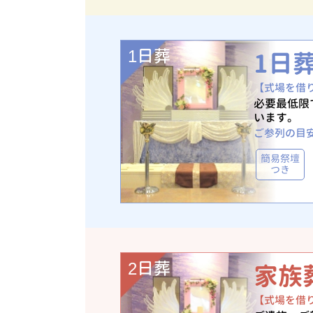
1日葬
1日
【式場を借
必要最低限
います。
ご参列の目
簡易祭壇
つき
2日葬
家族
【式場を借