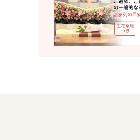
ご遺族、ご
の一般的な
ご参列の目
生花祭壇
つき