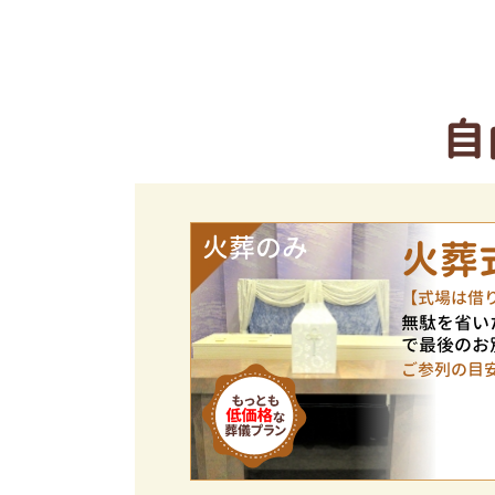
自
火葬のみ
火葬
【式場は借
無駄を省い
で最後のお
ご参列の目