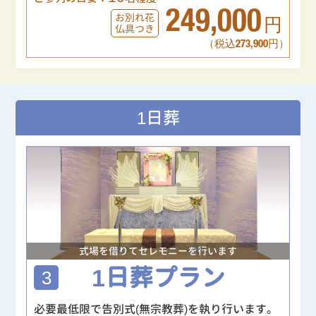
249,000
お別れ花
円
仏具つき
（税込273,900円）
1日葬
式場を借りてセレモニーを行います
1日葬プラン
3
必要最低限で告別式(無宗教葬)を執り行います。