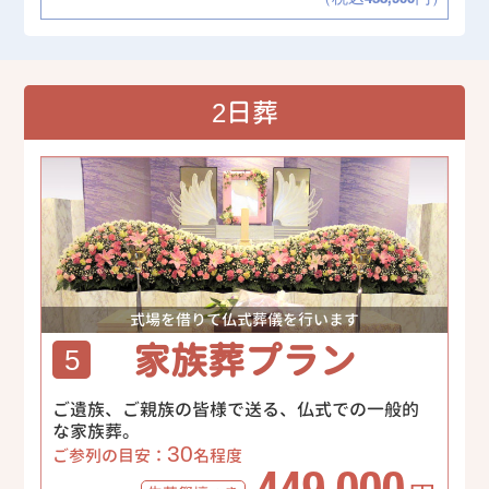
2日葬
式場を借りて仏式葬儀を行います
家族葬プラン
5
ご遺族、ご親族の皆様で送る、仏式での一般的
な家族葬。
30
ご参列の目安：
名程度