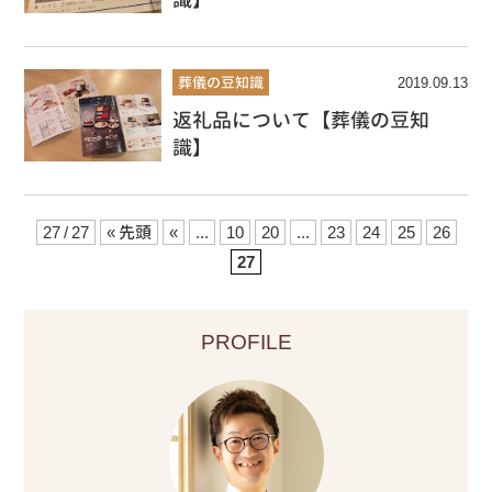
葬儀の豆知識
2019.09.13
返礼品について【葬儀の豆知
識】
27 / 27
« 先頭
«
...
10
20
...
23
24
25
26
27
PROFILE