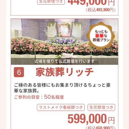
449,000
生花祭壇
つき
円
（税込493,900円）
式場を借りて仏式葬儀を行います
家族葬リッチ
6
ご縁のある皆様にもお集まり頂けるちょっと豪
華な家族葬。
50
ご参列の目安：
名程度
ラストメイク
看板類つき
生花祭壇
つき
599,000
円
（税込658,900円）