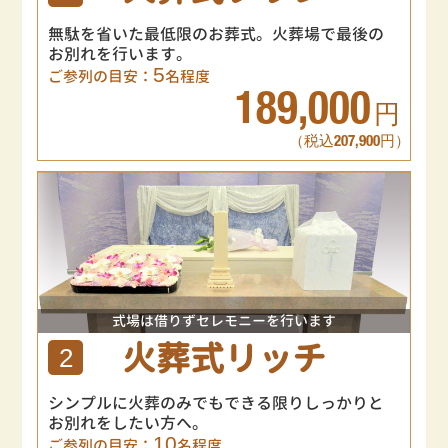
無駄を省いた最低限のお葬式。火葬場で最後の
お別れを行います。
5
ご参列の目安：
名程度
189,000
円
（税込207,900円）
式場は借りずセレモニーを行います
火葬式リッチ
2
シンプルに火葬のみでもできる限りしっかりと
お別れをしたい方へ。
10
ご参列の目安：
名程度