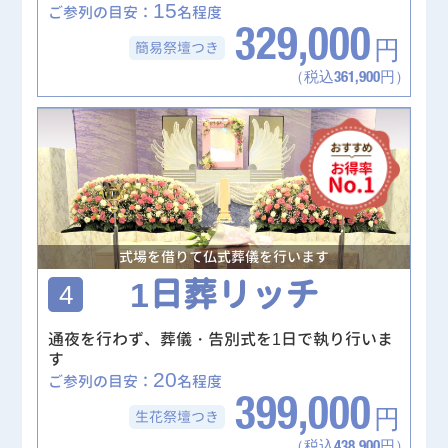
15
ご参列の目安：
名程度
329,000
簡易祭壇
つき
円
（税込361,900円）
式場を借りて仏式葬儀を行います
1日葬リッチ
4
通夜を行わず、葬儀・告別式を1日で執り行いま
す
20
ご参列の目安：
名程度
399,000
生花祭壇
つき
円
（税込438,900円）