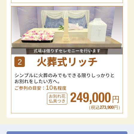
式場は借りずセレモニーを行います
火葬式リッチ
2
シンプルに火葬のみでもできる限りしっかりと
お別れをしたい方へ。
10
ご参列の目安：
名程度
249,000
お別れ花
円
仏具つき
（税込273,900円）