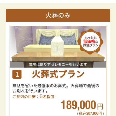
火葬のみ
式場は借りずセレモニーを行います
火葬式プラン
1
無駄を省いた最低限のお葬式。火葬場で最後の
お別れを行います。
5
ご参列の目安：
名程度
189,000
円
（税込207,900円）