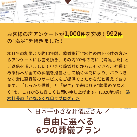
1,000
992
お客様の声アンケートが
件
を突破！
件
の“満足”を頂きました！
2011年の創業より約10年間、葬儀施行1780件の内1000件の方か
らアンケートにお答え頂き、その内992件の方に【満足した】と
ご返信を頂きました！小さな葬儀社だからこそできる、社長で
ある鈴木が全ての葬儀を担当させて頂く体制により、バラつき
なく常に高品質のサービスをご提供できたからだと捉えており
ます。「しっかり供養」と「安さ」で選ばれる“葬儀のかなふ
く”を、これからも宜しくお願い申し上げます。
(2020年9月)
鈴
木社長の「かなふくな日々ブログ」＞
日本一小さな葬儀屋さん
自由に選べる
6つの葬儀プラン