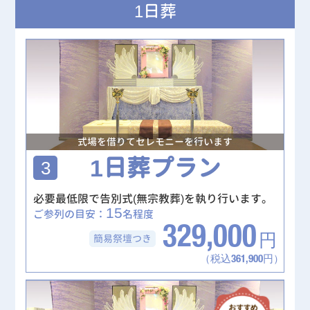
1日葬
式場を借りてセレモニーを行います
1日葬プラン
3
必要最低限で告別式(無宗教葬)を執り行います。
15
ご参列の目安：
名程度
329,000
簡易祭壇
つき
円
（税込361,900円）