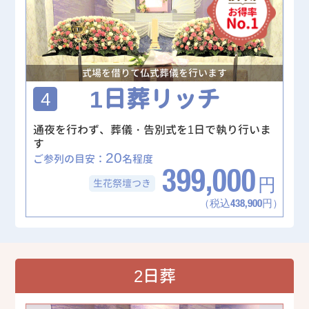
式場を借りて仏式葬儀を行います
1日葬リッチ
4
通夜を行わず、葬儀・告別式を1日で執り行いま
す
20
ご参列の目安：
名程度
399,000
生花祭壇
つき
円
（税込438,900円）
2日葬