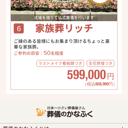
式場を借りて仏式葬儀を行います
家族葬リッチ
6
ご縁のある皆様にもお集まり頂けるちょっと豪
華な家族葬。
50
ご参列の目安：
名程度
ラストメイク
看板類つき
生花祭壇
つき
599,000
円
（税込658,900円）