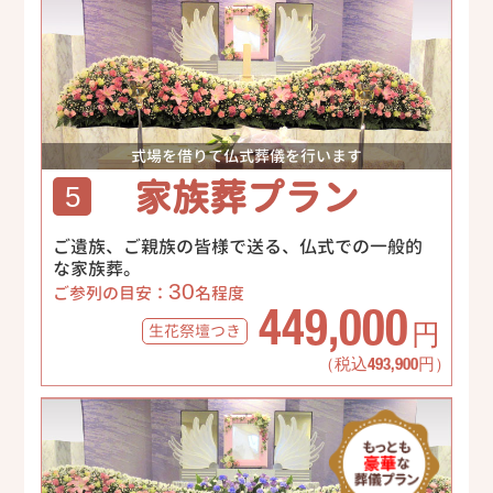
式場を借りて仏式葬儀を行います
家族葬プラン
5
ご遺族、ご親族の皆様で送る、仏式での一般的
な家族葬。
30
ご参列の目安：
名程度
449,000
生花祭壇
つき
円
（税込493,900円）