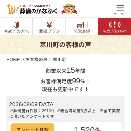
寒川町の客様の声
HOME
お客様の声
寒川町
15
創業以来
年間
99
お客様満足度
％！
現在も更新中です！
2026/08/09 DATA
※葬儀施行件数：2910件
※総合満足度8点以上 ※全て実際
に頂いたアンケートです
1,520
件
アンケート件数