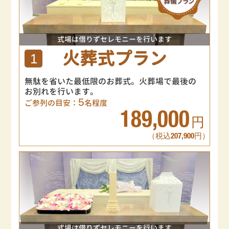
式場は借りずセレモニーを行います
火葬式プラン
1
無駄を省いた最低限のお葬式。火葬場で最後の
お別れを行います。
5
ご参列の目安：
名程度
189,000
円
（税込207,900円）
式場は借りずセレモニーを行います