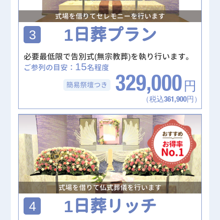
式場を借りてセレモニーを行います
1日葬プラン
3
必要最低限で告別式(無宗教葬)を執り行います。
15
ご参列の目安：
名程度
329,000
簡易祭壇
つき
円
（税込361,900円）
式場を借りて仏式葬儀を行います
1日葬リッチ
4