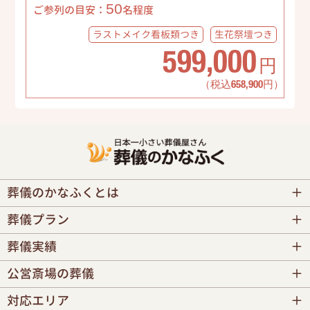
50
ご参列の目安：
名程度
ラストメイク
看板類つき
生花祭壇
つき
599,000
円
（税込658,900円）
葬儀のかなふくとは
葬儀プラン
葬儀実績
公営斎場の葬儀
対応エリア