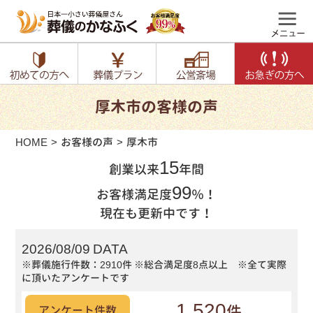
厚木市の客様の声
HOME
お客様の声
厚木市
15
創業以来
年間
99
お客様満足度
％！
現在も更新中です！
2026/08/09 DATA
※葬儀施行件数：2910件
※総合満足度8点以上 ※全て実際
に頂いたアンケートです
1,520
件
アンケート件数