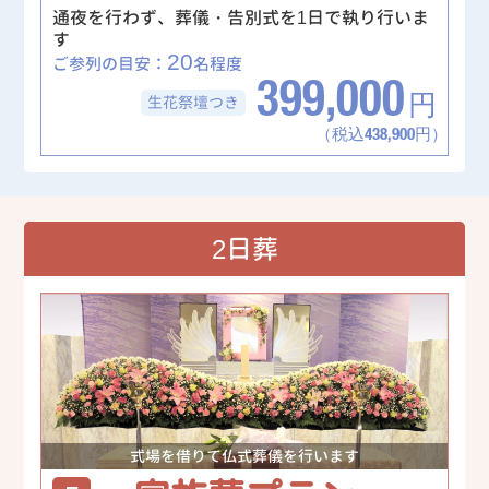
通夜を行わず、葬儀・告別式を1日で執り行いま
す
20
ご参列の目安：
名程度
399,000
生花祭壇
つき
円
（税込438,900円）
2日葬
式場を借りて仏式葬儀を行います