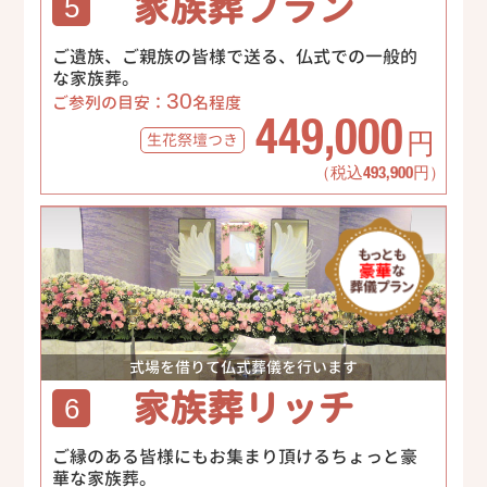
家族葬プラン
5
ご遺族、ご親族の皆様で送る、仏式での一般的
な家族葬。
30
ご参列の目安：
名程度
449,000
生花祭壇
つき
円
（税込493,900円）
式場を借りて仏式葬儀を行います
家族葬リッチ
6
ご縁のある皆様にもお集まり頂けるちょっと豪
華な家族葬。