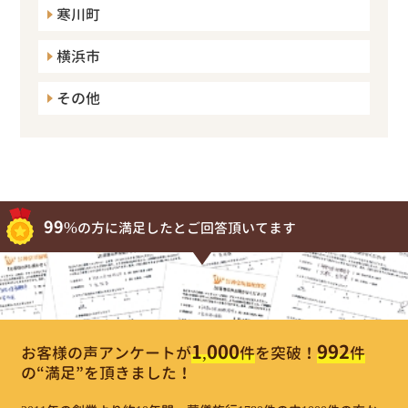
寒川町
横浜市
その他
99%
の方に満足したとご回答頂いてます
1,000
992
お客様の声アンケートが
件
を突破！
件
の“満足”を頂きました！