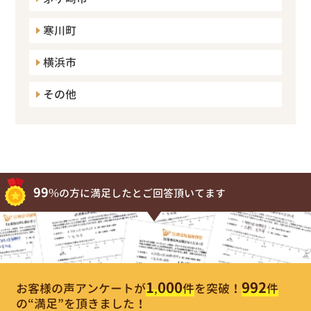
寒川町
横浜市
その他
99%
の方に満足したとご回答頂いてます
1,000
992
お客様の声アンケートが
件
を突破！
件
の“満足”を頂きました！