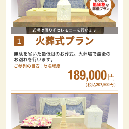
式場は借りずセレモニーを行います
火葬式プラン
1
無駄を省いた最低限のお葬式。火葬場で最後の
お別れを行います。
5
ご参列の目安：
名程度
189,000
円
（税込207,900円）