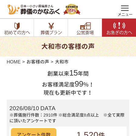
大和市の客様の声
HOME
お客様の声
大和市
15
創業以来
年間
99
お客様満足度
％！
現在も更新中です！
2026/08/10 DATA
※葬儀施行件数：2910件
※総合満足度8点以上 ※全て実際
に頂いたアンケートです
1,520
件
アンケート件数