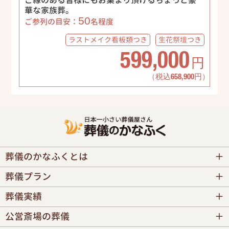
ご縁のある皆様にもお集まり頂けるちょっと豪
華な家族葬。
50
ご参列の目安：
名程度
ラストメイク
看板類つき
生花祭壇
つき
599,000
円
（税込658,900円）
葬儀のかなふくとは
葬儀プラン
葬儀実績
公営斎場の葬儀