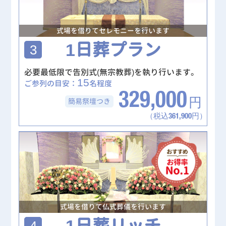
式場を借りてセレモニーを行います
1日葬プラン
3
必要最低限で告別式(無宗教葬)を執り行います。
15
ご参列の目安：
名程度
329,000
簡易祭壇
つき
円
（税込361,900円）
式場を借りて仏式葬儀を行います
1日葬リッチ
4