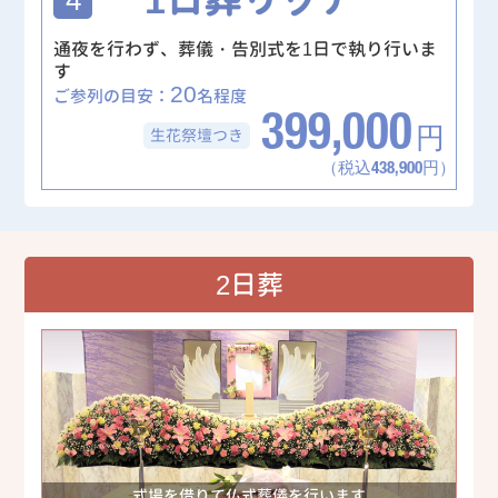
通夜を行わず、葬儀・告別式を1日で執り行いま
す
20
ご参列の目安：
名程度
399,000
生花祭壇
つき
円
（税込438,900円）
2日葬
式場を借りて仏式葬儀を行います