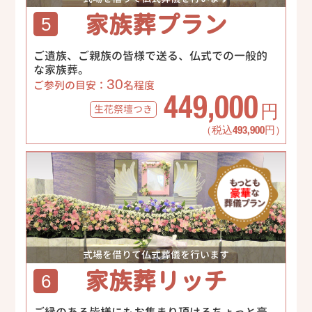
家族葬プラン
5
ご遺族、ご親族の皆様で送る、仏式での一般的
な家族葬。
30
ご参列の目安：
名程度
449,000
生花祭壇
つき
円
（税込493,900円）
式場を借りて仏式葬儀を行います
家族葬リッチ
6