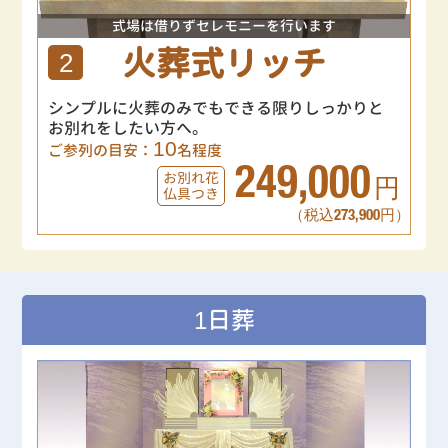
式場は借りずセレモニーを行います
火葬式リッチ
2
シンプルに火葬のみでもできる限りしっかりと
お別れをしたい方へ。
10
ご参列の目安：
名程度
249,000
お別れ花
円
仏具つき
（税込273,900円）
1日葬