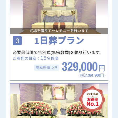
式場を借りてセレモニーを行います
1日葬プラン
3
必要最低限で告別式(無宗教葬)を執り行います。
15
ご参列の目安：
名程度
329,000
簡易祭壇
つき
円
（税込361,900円）