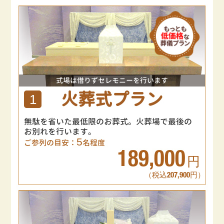
式場は借りずセレモニーを行います
火葬式プラン
1
無駄を省いた最低限のお葬式。火葬場で最後の
お別れを行います。
5
ご参列の目安：
名程度
189,000
円
（税込207,900円）