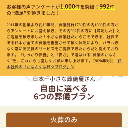
1,000
992
お客様の声アンケートが
件
を突破！
件
の“満足”を頂きました！
2011年の創業より約10年間、葬儀施行1780件の内1000件の方か
らアンケートにお答え頂き、その内992件の方に【満足した】と
ご返信を頂きました！小さな葬儀社だからこそできる、社長で
ある鈴木が全ての葬儀を担当させて頂く体制により、バラつき
なく常に高品質のサービスをご提供できたからだと捉えており
ます。「しっかり供養」と「安さ」で選ばれる“葬儀のかなふ
く”を、これからも宜しくお願い申し上げます。
(2020年9月)
鈴
木社長の「かなふくな日々ブログ」＞
日本一小さな葬儀屋さん
自由に選べる
6つの葬儀プラン
火葬のみ