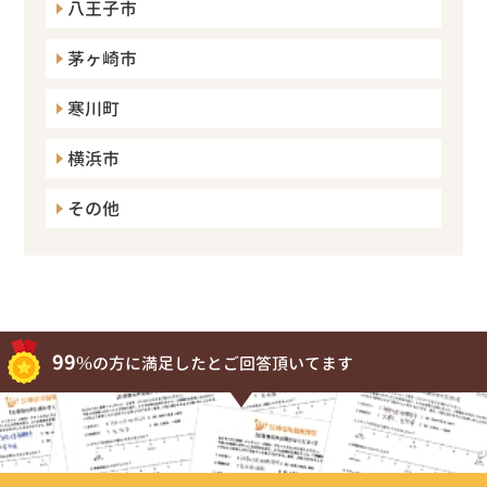
八王子市
茅ヶ崎市
寒川町
横浜市
その他
99%
の方に満足したとご回答頂いてます