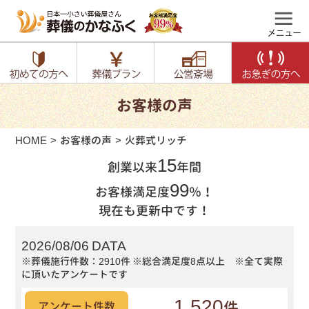
お客様の声
HOME
お客様の声
火葬式リッチ
15
創業以来
年間
99
お客様満足度
％！
現在も更新中です！
2026/08/06 DATA
※葬儀施行件数：2910件
※総合満足度8点以上 ※全て実際
に頂いたアンケートです
1,520
件
アンケート件数