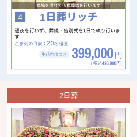
式場を借りて仏式葬儀を行います
1日葬リッチ
4
通夜を行わず、葬儀・告別式を1日で執り行いま
す
20
ご参列の目安：
名程度
399,000
生花祭壇
つき
円
（税込438,900円）
2日葬