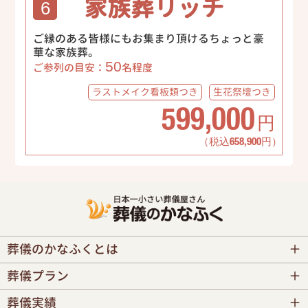
家族葬リッチ
6
ご縁のある皆様にもお集まり頂けるちょっと豪
華な家族葬。
50
ご参列の目安：
名程度
ラストメイク
看板類つき
生花祭壇
つき
599,000
円
（税込658,900円）
葬儀のかなふくとは
葬儀プラン
葬儀実績