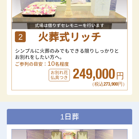
式場は借りずセレモニーを行います
火葬式リッチ
2
シンプルに火葬のみでもできる限りしっかりと
お別れをしたい方へ。
10
ご参列の目安：
名程度
249,000
お別れ花
円
仏具つき
（税込273,900円）
1日葬