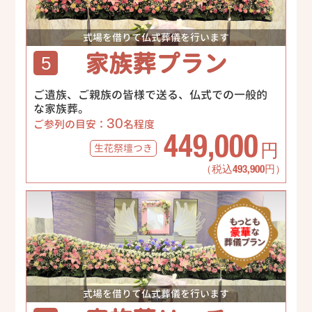
式場を借りて仏式葬儀を行います
家族葬プラン
5
ご遺族、ご親族の皆様で送る、仏式での一般的
な家族葬。
30
ご参列の目安：
名程度
449,000
生花祭壇
つき
円
（税込493,900円）
式場を借りて仏式葬儀を行います