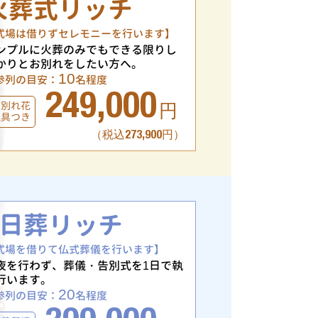
火葬式リッチ
式場は借りずセレモニーを行います】
ンプルに火葬のみでもできる限りし
かりとお別れをしたい方へ。
10
参列の目安：
名程度
249,000
お別れ花
円
仏具つき
（税込273,900円）
1日葬リッチ
式場を借りて仏式葬儀を行います】
夜を行わず、葬儀・告別式を1日で執
行います。
20
参列の目安：
名程度