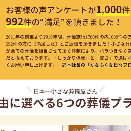
1,000
お客様の声アンケートが
件
992
件
の“満足”を頂きました！
2011年の創業より約10年間、葬儀施行1780件の内1000
992件の方に【満足した】とご返信を頂きました！小さな
が全ての葬儀を担当させて頂く体制により、バラつきなく
だと捉えております。「しっかり供養」と「安さ」で選ばれ
くお願い申し上げます。
鈴木社長の「かなふくな日々ブ
日本一小さな葬儀屋さん
由に選べる
6つの葬儀プ