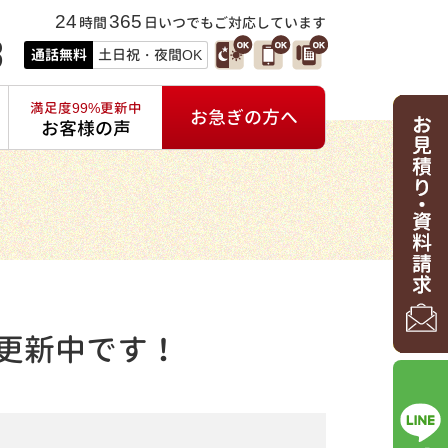
24
365
時間
日いつでもご対応しています
3
通話無料
土日祝・夜間OK
満足度99%更新中
お急ぎの方へ
お客様の声
更新中です！