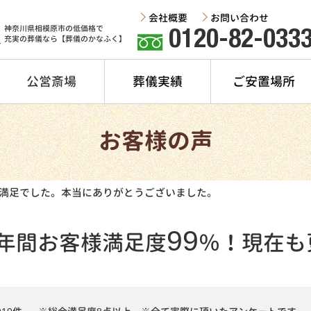
会社概要
お問い合わせ
神奈川県相模原市の低価格で
0120-82-033
充実の葬儀なら【葬儀のかなふく】
公営斎場
葬儀実績
ご安置場所
お客様の声
満足でした。本当にありがとうございました。
99
年間
お客様満足度
％！
現在も