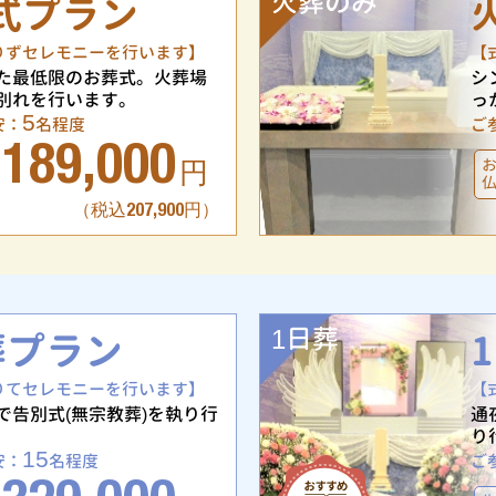
火葬のみ
式プラン
りずセレモニーを行います】
【
た最低限のお葬式。火葬場
シ
別れを行います。
っ
5
安：
名程度
ご
189,000
円
（税込207,900円）
1日葬
葬プラン
りてセレモニーを行います】
【
で告別式(無宗教葬)を執り行
通
り
15
安：
名程度
ご