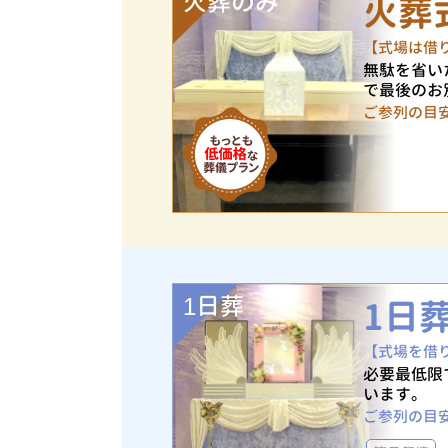
火葬のみ
火葬
【式場は借
無駄を省い
で最後のお
ご参列の目
1日葬
1日
【式場を借
必要最低限
います。
ご参列の目