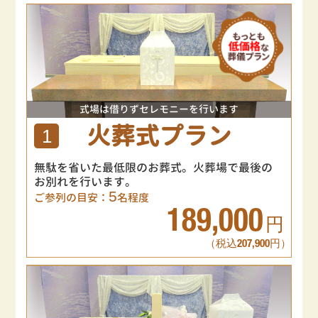
式場は借りずセレモニーを行います
火葬式プラン
1
無駄を省いた最低限のお葬式。火葬場で最後の
お別れを行います。
5
ご参列の目安：
名程度
189,000
円
（税込207,900円）