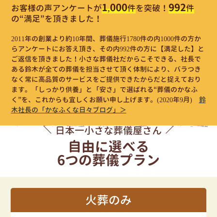
1,000
992
お客様の声アンケートが
件
を突破！
件
の“満足”を頂きました！
2011年の創業より約10年間、葬儀施行1780件の内1000件の方か
らアンケートにお答え頂き、その内992件の方に【満足した】と
ご返信を頂きました！小さな葬儀社だからこそできる、社長で
ある鈴木が全ての葬儀を担当させて頂く体制により、バラつき
なく常に高品質のサービスをご提供できたからだと捉えており
ます。「しっかり供養」と「安さ」で選ばれる“葬儀のかなふ
く”を、これからも宜しくお願い申し上げます。
(2020年9月)
鈴
木社長の「かなふくな日々ブログ」＞
日本一小さな葬儀屋さん
自由に選べる
6つの葬儀プラン
火葬のみ