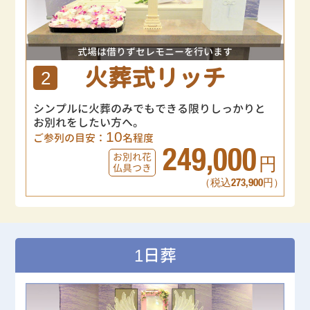
式場は借りずセレモニーを行います
火葬式リッチ
2
シンプルに火葬のみでもできる限りしっかりと
お別れをしたい方へ。
10
ご参列の目安：
名程度
249,000
お別れ花
円
仏具つき
（税込273,900円）
1日葬