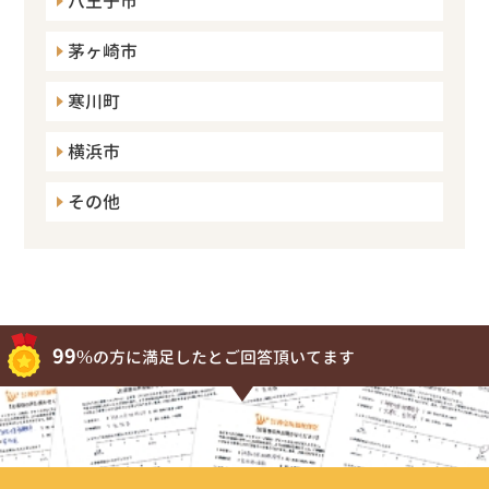
八王子市
茅ヶ崎市
寒川町
横浜市
その他
99%
の方に満足したとご回答頂いてます