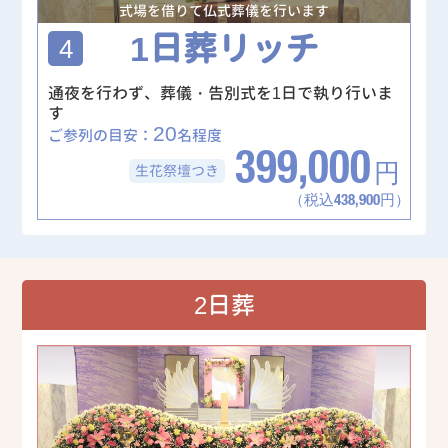
式場を借りて仏式葬儀を行います
1日葬リッチ
4
通夜を行わず、葬儀・告別式を1日で執り行いま
す
20
ご参列の目安：
名程度
399,000
生花祭壇
つき
円
（税込438,900円）
2日葬