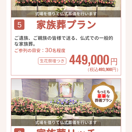
式場を借りて仏式葬儀を行います
家族葬プラン
5
ご遺族、ご親族の皆様で送る、仏式での一般的
な家族葬。
30
ご参列の目安：
名程度
449,000
生花祭壇
つき
円
（税込493,900円）
式場を借りて仏式葬儀を行います