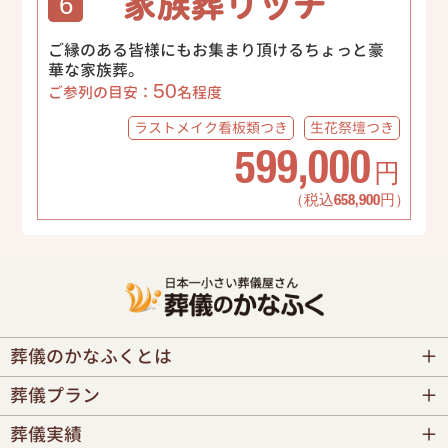
家族葬リッチ
6
ご縁のある皆様にもお集まり頂けるちょっと豪
華な家族葬。
50
ご参列の目安：
名程度
ラストメイク
看板類つき
生花祭壇
つき
599,000
円
（税込658,900円）
葬儀のかなふくとは
葬儀プラン
葬儀実績