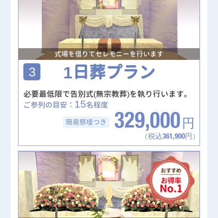
式場を借りてセレモニーを行います
1日葬プラン
3
必要最低限で告別式(無宗教葬)を執り行います。
15
ご参列の目安：
名程度
329,000
簡易祭壇
つき
円
（税込361,900円）