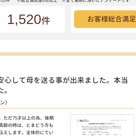
10件
※総合満足度8点以上 ※全て実際に頂いたアンケートです
1,520
お客様総合満足
件
安心して母を送る事が出来ました。本当
た。
ラン）
。ただ75才以上の為、後期
高齢の時は、とまどう方も
伝えします。全体的にてい