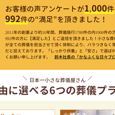
1,000
お客様の声アンケートが
件
992
件
の“満足”を頂きました！
2011年の創業より約10年間、葬儀施行1780件の内1000
992件の方に【満足した】とご返信を頂きました！小さな
が全ての葬儀を担当させて頂く体制により、バラつきなく
だと捉えております。「しっかり供養」と「安さ」で選ばれ
くお願い申し上げます。
鈴木社長の「かなふくな日々ブ
日本一小さな葬儀屋さん
由に選べる
6つの葬儀プ