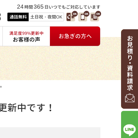
24
365
時間
日いつでもご対応しています
3
通話無料
土日祝・夜間OK
満足度99%更新中
お急ぎの方へ
お客様の声
。
更新中です！