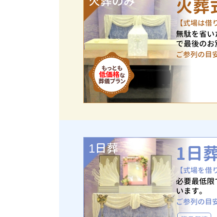
火葬のみ
火葬
【式場は借
無駄を省い
で最後のお
ご参列の目
1日葬
1日
【式場を借
必要最低限
います。
ご参列の目