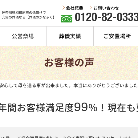
会社概要
お問い合わせ
神奈川県相模原市の低価格で
0120-82-033
充実の葬儀なら【葬儀のかなふく】
公営斎場
葬儀実績
ご安置場所
お客様の声
安心して母を送る事が出来ました。本当にありがとうございました
99
年間
お客様満足度
％！
現在も