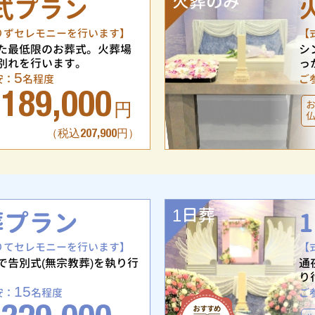
火葬のみ
式プラン
りずセレモニーを行います】
【
た最低限のお葬式。火葬場
シ
別れを行います。
っ
5
安：
名程度
ご
189,000
円
（税込207,900円）
1日葬
葬プラン
りてセレモニーを行います】
【
で告別式(無宗教葬)を執り行
通
り
15
安：
名程度
ご