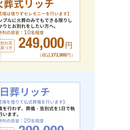
火葬式リッチ
式場は借りずセレモニーを行います】
ンプルに火葬のみでもできる限りし
かりとお別れをしたい方へ。
10
参列の目安：
名程度
249,000
お別れ花
円
仏具つき
（税込273,900円）
1日葬リッチ
式場を借りて仏式葬儀を行います】
夜を行わず、葬儀・告別式を1日で執
行います。
20
参列の目安：
名程度