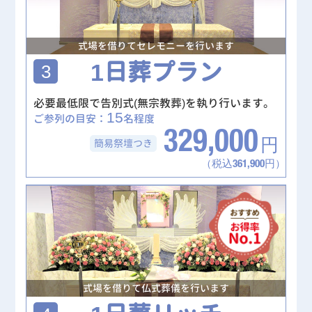
式場を借りてセレモニーを行います
1日葬プラン
3
必要最低限で告別式(無宗教葬)を執り行います。
15
ご参列の目安：
名程度
329,000
簡易祭壇
つき
円
（税込361,900円）
式場を借りて仏式葬儀を行います