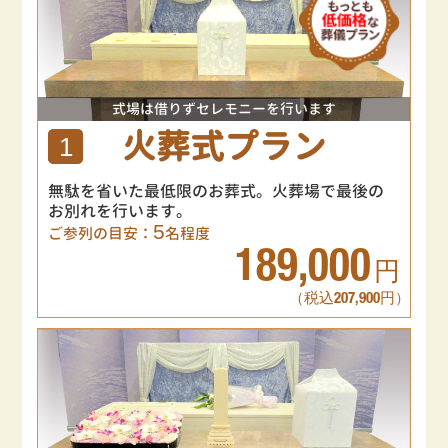
式場は借りずセレモニーを行います
火葬式プラン
1
無駄を省いた最低限のお葬式。火葬場で最後の
お別れを行います。
5
ご参列の目安：
名程度
189,000
円
（税込207,900円）