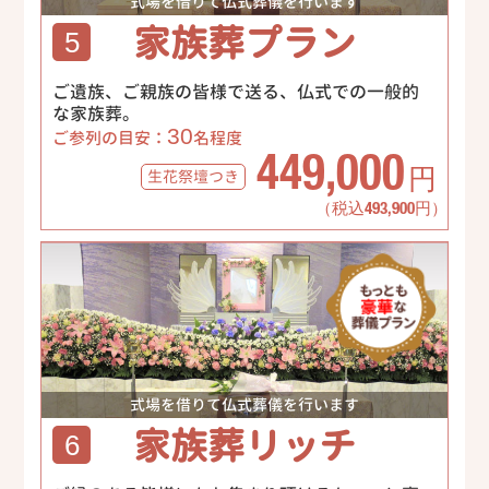
式場を借りて仏式葬儀を行います
家族葬プラン
5
ご遺族、ご親族の皆様で送る、仏式での一般的
な家族葬。
30
ご参列の目安：
名程度
449,000
生花祭壇
つき
円
（税込493,900円）
式場を借りて仏式葬儀を行います
家族葬リッチ
6