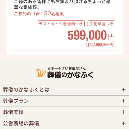
ご縁のある皆様にもお集まり頂けるちょっと豪
華な家族葬。
50
ご参列の目安：
名程度
ラストメイク
看板類つき
生花祭壇
つき
599,000
円
（税込658,900円）
葬儀のかなふくとは
葬儀プラン
葬儀実績
公営斎場の葬儀