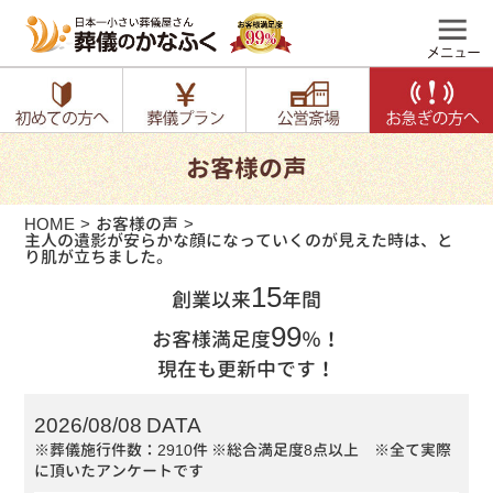
お客様の声
HOME
お客様の声
主人の遺影が安らかな顔になっていくのが見えた時は、と
り肌が立ちました。
15
創業以来
年間
99
お客様満足度
％！
現在も更新中です！
2026/08/08 DATA
※葬儀施行件数：2910件
※総合満足度8点以上 ※全て実際
に頂いたアンケートです