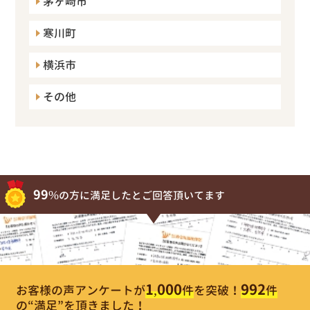
茅ヶ崎市
寒川町
横浜市
その他
99%
の方に満足したとご回答頂いてます
1,000
992
お客様の声アンケートが
件
を突破！
件
の“満足”を頂きました！