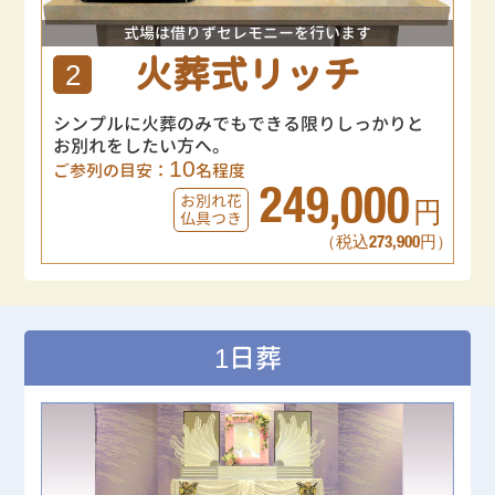
式場は借りずセレモニーを行います
火葬式リッチ
2
シンプルに火葬のみでもできる限りしっかりと
お別れをしたい方へ。
10
ご参列の目安：
名程度
249,000
お別れ花
円
仏具つき
（税込273,900円）
1日葬