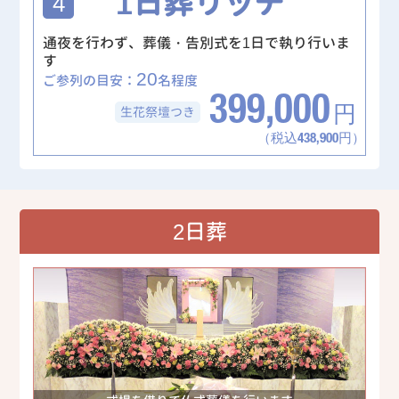
1日葬リッチ
4
通夜を行わず、葬儀・告別式を1日で執り行いま
す
20
ご参列の目安：
名程度
399,000
生花祭壇
つき
円
（税込438,900円）
2日葬