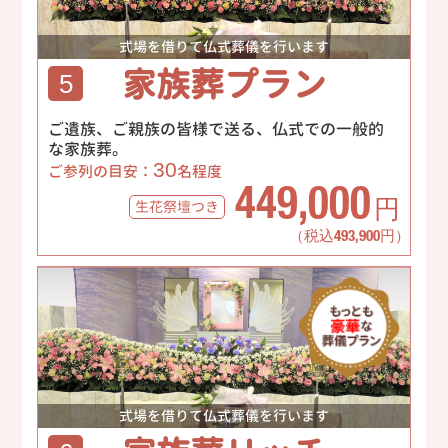
式場を借りて仏式葬儀を行います
家族葬プラン
5
ご遺族、ご親族の皆様で送る、仏式での一般的
な家族葬。
30
ご参列の目安：
名程度
449,000
生花祭壇
つき
円
（税込493,900円）
式場を借りて仏式葬儀を行います