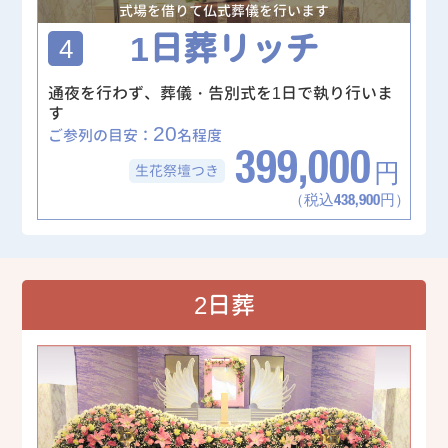
式場を借りて仏式葬儀を行います
1日葬リッチ
4
通夜を行わず、葬儀・告別式を1日で執り行いま
す
20
ご参列の目安：
名程度
399,000
生花祭壇
つき
円
（税込438,900円）
2日葬