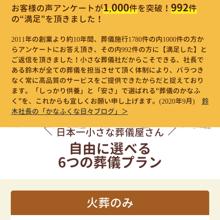
1,000
992
お客様の声アンケートが
件
を突破！
件
の“満足”を頂きました！
2011年の創業より約10年間、葬儀施行1780件の内1000件の方か
らアンケートにお答え頂き、その内992件の方に【満足した】と
ご返信を頂きました！小さな葬儀社だからこそできる、社長で
ある鈴木が全ての葬儀を担当させて頂く体制により、バラつき
なく常に高品質のサービスをご提供できたからだと捉えており
ます。「しっかり供養」と「安さ」で選ばれる“葬儀のかなふ
く”を、これからも宜しくお願い申し上げます。
(2020年9月)
鈴
木社長の「かなふくな日々ブログ」＞
日本一小さな葬儀屋さん
自由に選べる
6つの葬儀プラン
火葬のみ