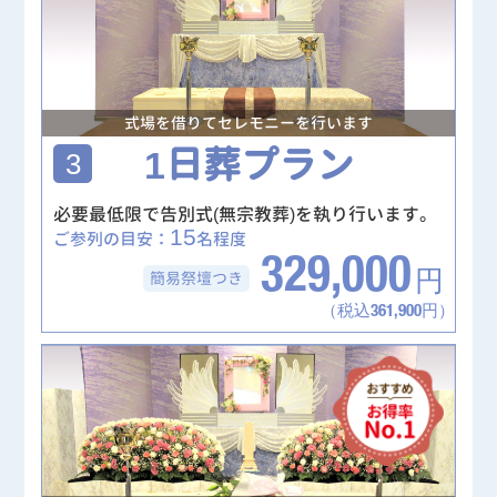
式場を借りてセレモニーを行います
1日葬プラン
3
必要最低限で告別式(無宗教葬)を執り行います。
15
ご参列の目安：
名程度
329,000
簡易祭壇
つき
円
（税込361,900円）