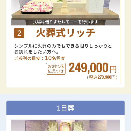
式場は借りずセレモニーを行います
火葬式リッチ
2
シンプルに火葬のみでもできる限りしっかりと
お別れをしたい方へ。
10
ご参列の目安：
名程度
249,000
お別れ花
円
仏具つき
（税込273,900円）
1日葬