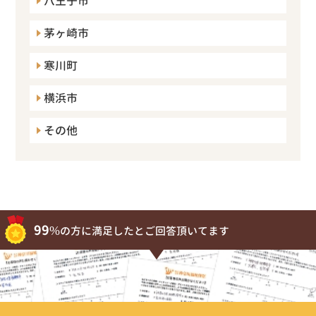
八王子市
茅ヶ崎市
寒川町
横浜市
その他
99%
の方に満足したとご回答頂いてます