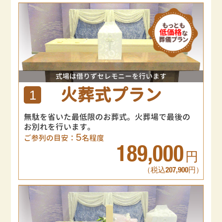
式場は借りずセレモニーを行います
火葬式プラン
1
無駄を省いた最低限のお葬式。火葬場で最後の
お別れを行います。
5
ご参列の目安：
名程度
189,000
円
（税込207,900円）