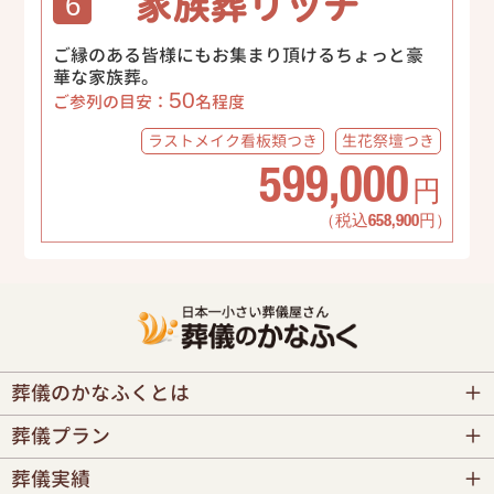
家族葬リッチ
6
ご縁のある皆様にもお集まり頂けるちょっと豪
華な家族葬。
50
ご参列の目安：
名程度
ラストメイク
看板類つき
生花祭壇
つき
599,000
円
（税込658,900円）
葬儀のかなふくとは
葬儀プラン
葬儀実績