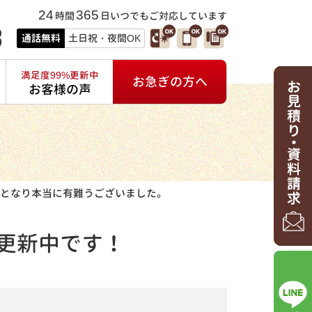
24
365
時間
日いつでもご対応しています
3
通話無料
土日祝・夜間OK
満足度99%更新中
お急ぎの方へ
お客様の声
となり本当に有難うございました。
更新中です！