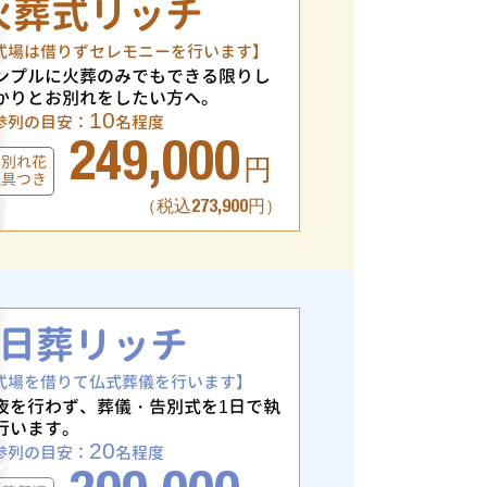
火葬式リッチ
式場は借りずセレモニーを行います】
ンプルに火葬のみでもできる限りし
かりとお別れをしたい方へ。
10
参列の目安：
名程度
249,000
お別れ花
円
仏具つき
（税込273,900円）
1日葬リッチ
式場を借りて仏式葬儀を行います】
夜を行わず、葬儀・告別式を1日で執
行います。
20
参列の目安：
名程度