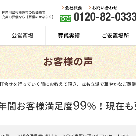
会社概要
お問い合わせ
神奈川県相模原市の低価格で
0120-82-033
充実の葬儀なら【葬儀のかなふく】
公営斎場
葬儀実績
ご安置場所
お客様の声
打合せを行っていく間にお教えて頂き、式も立派で華やかなご葬儀
99
年間
お客様満足度
％！
現在も