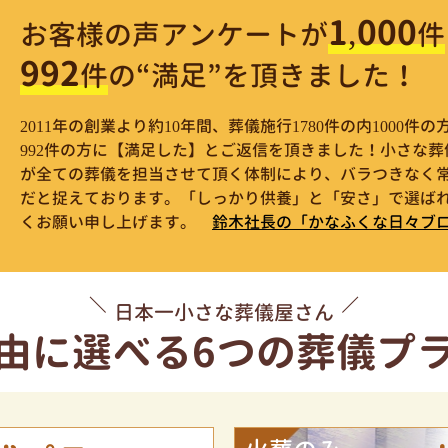
1,000
お客様の声アンケートが
件
992
件
の“満足”を頂きました！
2011年の創業より約10年間、葬儀施行1780件の内1000
992件の方に【満足した】とご返信を頂きました！小さな
が全ての葬儀を担当させて頂く体制により、バラつきなく
だと捉えております。「しっかり供養」と「安さ」で選ばれ
くお願い申し上げます。
鈴木社長の「かなふくな日々ブ
日本一小さな葬儀屋さん
由に選べる
6つの葬儀プ