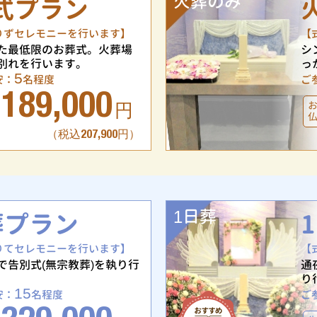
火葬のみ
式プラン
りずセレモニーを行います】
【
た最低限のお葬式。火葬場
シ
別れを行います。
っ
5
安：
名程度
ご
189,000
円
（税込207,900円）
1日葬
葬プラン
りてセレモニーを行います】
【
で告別式(無宗教葬)を執り行
通
り
15
安：
名程度
ご