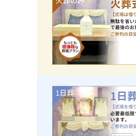
火葬のみ
火葬
【式場は借
無駄を省い
で最後のお
ご参列の目
1日葬
1日
【式場を借
必要最低限
います。
ご参列の目