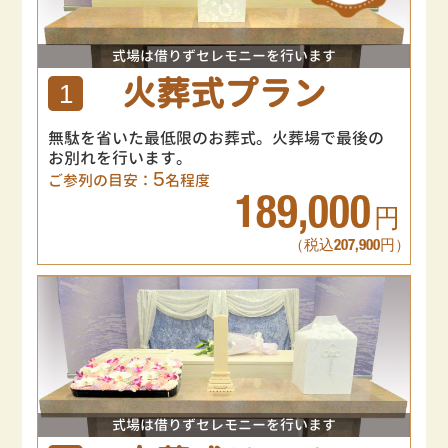
式場は借りずセレモニーを行います
火葬式プラン
1
無駄を省いた最低限のお葬式。火葬場で最後の
お別れを行います。
5
ご参列の目安：
名程度
189,000
円
（税込207,900円）
式場は借りずセレモニーを行います