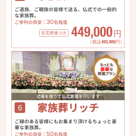
ご遺族、ご親族の皆様で送る、仏式での一般的
な家族葬。
30
ご参列の目安：
名程度
449,000
生花祭壇
つき
円
（税込493,900円）
式場を借りて仏式葬儀を行います
家族葬リッチ
6
ご縁のある皆様にもお集まり頂けるちょっと豪
華な家族葬。
50
ご参列の目安：
名程度