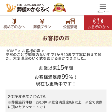
お客様の声
HOME
お客様の声
突然のことで知識のない中で1から10まで丁寧に教えて頂
き、大変満足のいく式をあげる事ができました。
15
創業以来
年間
99
お客様満足度
％！
現在も更新中です！
2026/08/07 DATA
※葬儀施行件数：2910件
※総合満足度8点以上 ※全て実際
に頂いたアンケートです