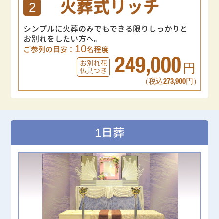
火葬式リッチ
2
シンプルに火葬のみでもできる限りしっかりと
お別れをしたい方へ。
10
ご参列の目安：
名程度
249,000
お別れ花
円
仏具つき
（税込273,900円）
1日葬