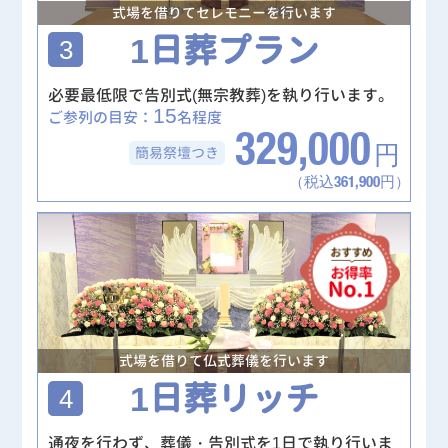
式場を借りてセレモニーを行います
1日葬プラン
3
必要最低限で告別式(無宗教葬)を執り行います。
15
ご参列の目安：
名程度
329,000
簡易祭壇
つき
円
（税込361,900円）
式場を借りて仏式葬儀を行います
1日葬リッチ
4
通夜を行わず、葬儀・告別式を1日で執り行いま