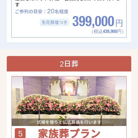
す
20
ご参列の目安：
名程度
399,000
生花祭壇
つき
円
（税込438,900円）
2日葬
式場を借りて仏式葬儀を行います
家族葬プラン
5