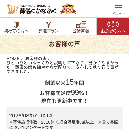
お客様の声
HOME
お客様の声
ひとつひとつゆっくりと説明して下さり、分かりやすかっ
た。葬儀の際も細やかな気配りで、安心して執り行う事が
できました。
15
創業以来
年間
99
お客様満足度
％！
現在も更新中です！
2026/08/07 DATA
※葬儀施行件数：2910件
※総合満足度8点以上 ※全て実際
に頂いたアンケートです