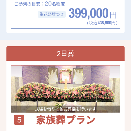
20
ご参列の目安：
名程度
399,000
生花祭壇
つき
円
（税込438,900円）
2日葬
式場を借りて仏式葬儀を行います
家族葬プラン
5