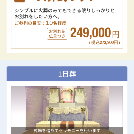
シンプルに火葬のみでもできる限りしっかりと
お別れをしたい方へ。
10
ご参列の目安：
名程度
249,000
お別れ花
円
仏具つき
（税込273,900円）
1日葬
式場を借りてセレモニーを行います