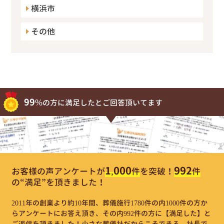
横浜市
その他
99%
の方に満足したとご回答頂いてます
1,000
992
お客様の声アンケートが
件
を突破！
件
の“満足”を頂きました！
2011年の創業より約10年間、葬儀施行1780件の内1000件の方か
らアンケートにお答え頂き、その内992件の方に【満足した】と
ご返信を頂きました！小さな葬儀社だからこそできる、社長で