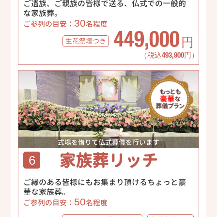
ご遺族、ご親族の皆様で送る、仏式での一般的
な家族葬。
30
ご参列の目安：
名程度
449,000
生花祭壇
つき
円
（税込493,900円）
式場を借りて仏式葬儀を行います
家族葬リッチ
6
ご縁のある皆様にもお集まり頂けるちょっと豪
華な家族葬。
50
ご参列の目安：
名程度