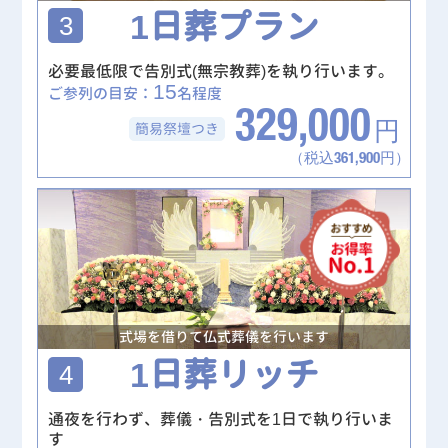
1日葬プラン
3
必要最低限で告別式(無宗教葬)を執り行います。
15
ご参列の目安：
名程度
329,000
簡易祭壇
つき
円
（税込361,900円）
式場を借りて仏式葬儀を行います
1日葬リッチ
4
通夜を行わず、葬儀・告別式を1日で執り行いま
す