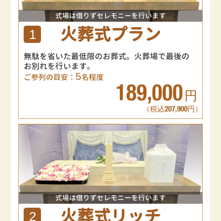
式場は借りずセレモニーを行います
火葬式プラン
1
無駄を省いた最低限のお葬式。火葬場で最後の
お別れを行います。
5
ご参列の目安：
名程度
189,000
円
（税込207,900円）
式場は借りずセレモニーを行います
火葬式リッチ
2