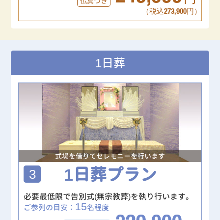
仏具つき
（税込273,900円）
1日葬
式場を借りてセレモニーを行います
1日葬プラン
3
必要最低限で告別式(無宗教葬)を執り行います。
15
ご参列の目安：
名程度