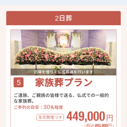
2日葬
式場を借りて仏式葬儀を行います
家族葬プラン
5
ご遺族、ご親族の皆様で送る、仏式での一般的
な家族葬。
30
ご参列の目安：
名程度
449,000
生花祭壇
つき
円
（税込493,900円）