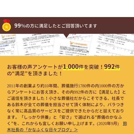
99%
の方に満足したとご回答頂いてます
1,000
992
お客様の声アンケートが
件
を突破！
件
の“満足”を頂きました！
2011年の創業より約10年間、葬儀施行1780件の内1000件の方か
らアンケートにお答え頂き、その内992件の方に【満足した】と
ご返信を頂きました！小さな葬儀社だからこそできる、社長で
ある鈴木が全ての葬儀を担当させて頂く体制により、バラつき
なく常に高品質のサービスをご提供できたからだと捉えており
ます。「しっかり供養」と「安さ」で選ばれる“葬儀のかなふ
く”を、これからも宜しくお願い申し上げます。
(2020年9月)
鈴
木社長の「かなふくな日々ブログ」＞