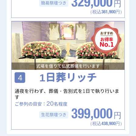
329,000
簡易祭壇
つき
円
（税込361,900円）
式場を借りて仏式葬儀を行います
1日葬リッチ
4
通夜を行わず、葬儀・告別式を1日で執り行いま
す
20
ご参列の目安：
名程度
399,000
生花祭壇
つき
円
（税込438,900円）