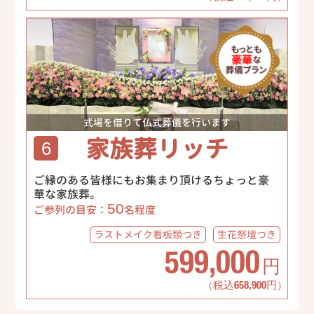
式場を借りて仏式葬儀を行います
家族葬リッチ
6
ご縁のある皆様にもお集まり頂けるちょっと豪
華な家族葬。
50
ご参列の目安：
名程度
ラストメイク
看板類つき
生花祭壇
つき
599,000
円
（税込658,900円）