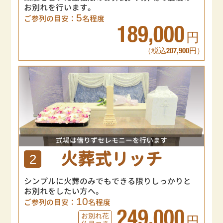
お別れを行います。
5
ご参列の目安：
名程度
189,000
円
（税込207,900円）
式場は借りずセレモニーを行います
火葬式リッチ
2
シンプルに火葬のみでもできる限りしっかりと
お別れをしたい方へ。
10
ご参列の目安：
名程度
249,000
お別れ花
円