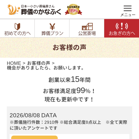
お客様の声
HOME
お客様の声
機会がありましたら、お願いします。
15
創業以来
年間
99
お客様満足度
％！
現在も更新中です！
2026/08/08 DATA
※葬儀施行件数：2910件
※総合満足度8点以上 ※全て実際
に頂いたアンケートです