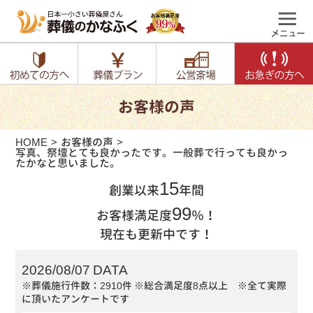
お客様の声
HOME
お客様の声
写真、祭壇とても良かったです。一般葬で行っても良かっ
たかなと思いました。
15
創業以来
年間
99
お客様満足度
％！
現在も更新中です！
2026/08/07 DATA
※葬儀施行件数：2910件
※総合満足度8点以上 ※全て実際
に頂いたアンケートです