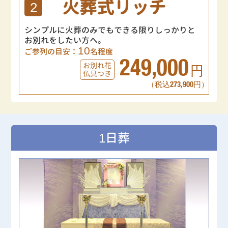
火葬式リッチ
2
シンプルに火葬のみでもできる限りしっかりと
お別れをしたい方へ。
10
ご参列の目安：
名程度
249,000
お別れ花
円
仏具つき
（税込273,900円）
1日葬