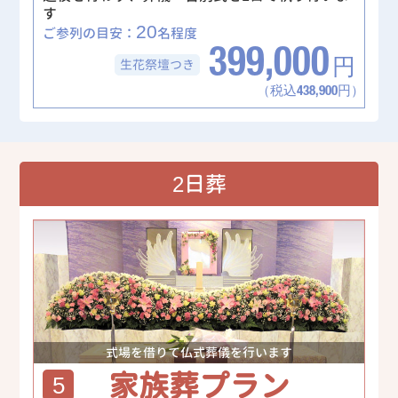
す
20
ご参列の目安：
名程度
399,000
生花祭壇
つき
円
（税込438,900円）
2日葬
式場を借りて仏式葬儀を行います
家族葬プラン
5