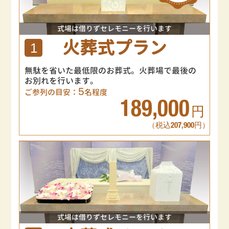
式場は借りずセレモニーを行います
火葬式プラン
1
無駄を省いた最低限のお葬式。火葬場で最後の
お別れを行います。
5
ご参列の目安：
名程度
189,000
円
（税込207,900円）
式場は借りずセレモニーを行います