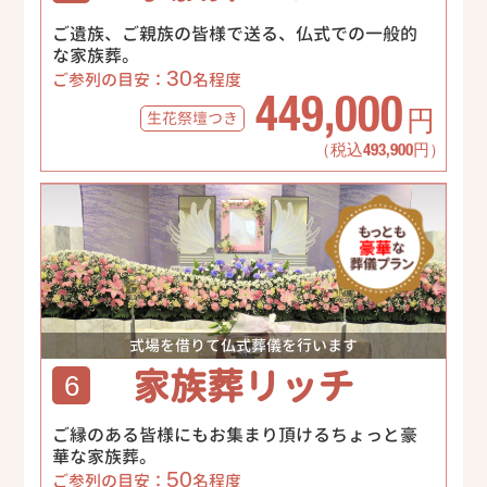
ご遺族、ご親族の皆様で送る、仏式での一般的
な家族葬。
30
ご参列の目安：
名程度
449,000
生花祭壇
つき
円
（税込493,900円）
式場を借りて仏式葬儀を行います
家族葬リッチ
6
ご縁のある皆様にもお集まり頂けるちょっと豪
華な家族葬。
50
ご参列の目安：
名程度