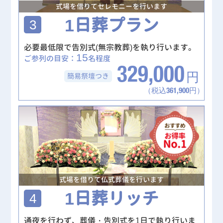
式場を借りてセレモニーを行います
1日葬プラン
3
必要最低限で告別式(無宗教葬)を執り行います。
15
ご参列の目安：
名程度
329,000
簡易祭壇
つき
円
（税込361,900円）
式場を借りて仏式葬儀を行います
1日葬リッチ
4
通夜を行わず、葬儀・告別式を1日で執り行いま