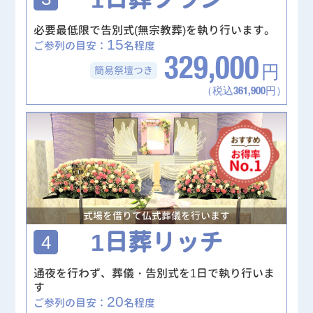
必要最低限で告別式(無宗教葬)を執り行います。
15
ご参列の目安：
名程度
329,000
簡易祭壇
つき
円
（税込361,900円）
式場を借りて仏式葬儀を行います
1日葬リッチ
4
通夜を行わず、葬儀・告別式を1日で執り行いま
す
20
ご参列の目安：
名程度