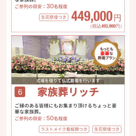
30
ご参列の目安：
名程度
449,000
生花祭壇
つき
円
（税込493,900円）
式場を借りて仏式葬儀を行います
家族葬リッチ
6
ご縁のある皆様にもお集まり頂けるちょっと豪
華な家族葬。
50
ご参列の目安：
名程度
ラストメイク
看板類つき
生花祭壇
つき