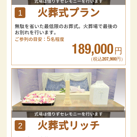
式場は借りずセレモニーを行います
火葬式プラン
1
無駄を省いた最低限のお葬式。火葬場で最後の
お別れを行います。
5
ご参列の目安：
名程度
189,000
円
（税込207,900円）
式場は借りずセレモニーを行います
火葬式リッチ
2