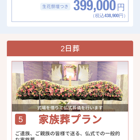
399,000
生花祭壇
つき
円
（税込438,900円）
2日葬
式場を借りて仏式葬儀を行います
家族葬プラン
5
ご遺族、ご親族の皆様で送る、仏式での一般的
な家族葬。