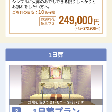
シンプルに火葬のみでもできる限りしっかりと
お別れをしたい方へ。
10
ご参列の目安：
名程度
249,000
お別れ花
円
仏具つき
（税込273,900円）
1日葬
式場を借りてセレモニーを行います
1日葬プラン
3