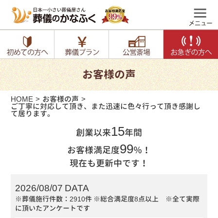
お客様の声
HOME
お客様の声
ご丁寧に対応して頂き、また迅速に色々行って頂き感謝し
て居ります。
15
創業以来
年間
99
お客様満足度
％！
現在も更新中です！
2026/08/07 DATA
※葬儀施行件数：2910件
※総合満足度8点以上 ※全て実際
に頂いたアンケートです