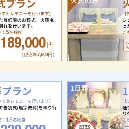
火葬のみ
式プラン
りずセレモニーを行います】
【
た最低限のお葬式。火葬場
シ
別れを行います。
っ
5
安：
名程度
ご
189,000
円
（税込207,900円）
1日葬
葬プラン
りてセレモニーを行います】
【
で告別式(無宗教葬)を執り行
通
り
15
安：
名程度
ご