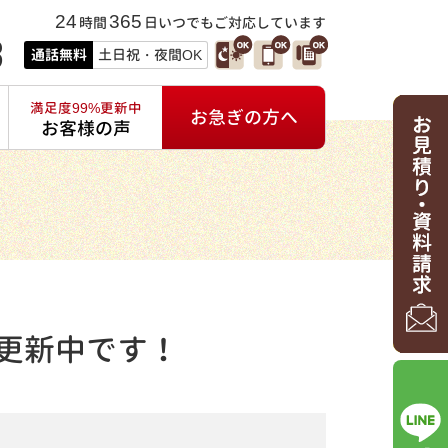
24
365
時間
日いつでもご対応しています
3
通話無料
土日祝・夜間OK
満足度99%更新中
お急ぎの方へ
お客様の声
更新中です！