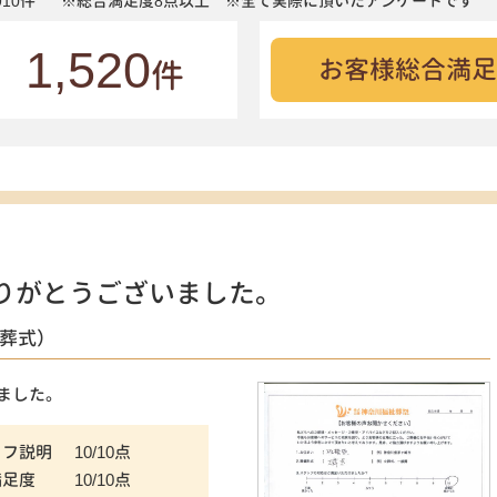
10件
※総合満足度8点以上 ※全て実際に頂いたアンケートです
1,520
お客様総合満足
件
りがとうございました。
火葬式）
ました。
ッフ説明
10/10点
満足度
10/10点