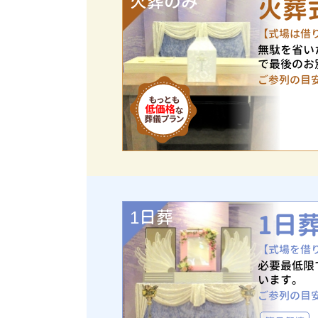
火葬のみ
火葬
【式場は借
無駄を省い
で最後のお
ご参列の目
1日葬
1日
【式場を借
必要最低限
います。
ご参列の目