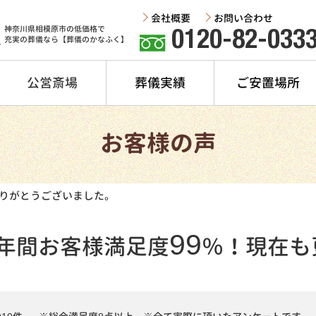
会社概要
お問い合わせ
神奈川県相模原市の低価格で
0120-82-033
充実の葬儀なら【葬儀のかなふく】
公営斎場
葬儀実績
ご安置場所
お客様の声
りがとうございました。
99
年間
お客様満足度
％！
現在も