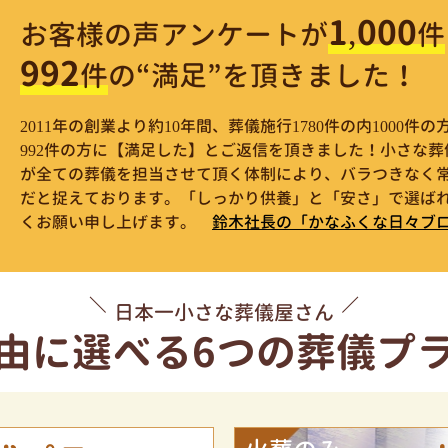
1,000
お客様の声アンケートが
件
992
件
の“満足”を頂きました！
2011年の創業より約10年間、葬儀施行1780件の内1000
992件の方に【満足した】とご返信を頂きました！小さな
が全ての葬儀を担当させて頂く体制により、バラつきなく
だと捉えております。「しっかり供養」と「安さ」で選ばれ
くお願い申し上げます。
鈴木社長の「かなふくな日々ブ
日本一小さな葬儀屋さん
由に選べる
6つの葬儀プ