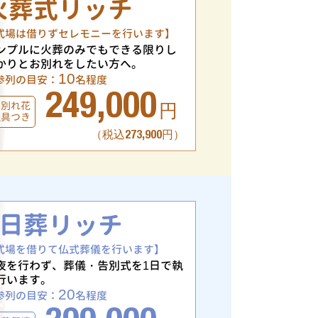
火葬式リッチ
式場は借りずセレモニーを行います】
ンプルに火葬のみでもできる限りし
かりとお別れをしたい方へ。
10
参列の目安：
名程度
249,000
お別れ花
円
仏具つき
（税込273,900円）
1日葬リッチ
式場を借りて仏式葬儀を行います】
夜を行わず、葬儀・告別式を1日で執
行います。
20
参列の目安：
名程度