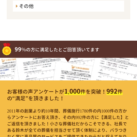
その他
99%
の方に満足したとご回答頂いてます
1,000
992
お客様の声アンケートが
件
を突破！
件
の“満足”を頂きました！
2011年の創業より約10年間、葬儀施行1780件の内1000件の方か
らアンケートにお答え頂き、その内992件の方に【満足した】と
ご返信を頂きました！小さな葬儀社だからこそできる、社長で
ある鈴木が全ての葬儀を担当させて頂く体制により、バラつき
なく常に高品質のサービスをご提供できたからだと捉えており