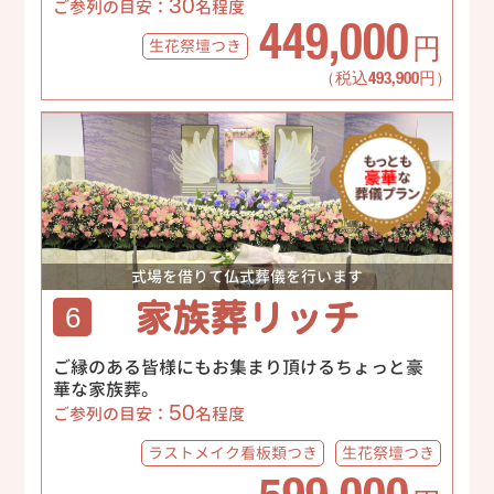
30
ご参列の目安：
名程度
449,000
生花祭壇
つき
円
（税込493,900円）
式場を借りて仏式葬儀を行います
家族葬リッチ
6
ご縁のある皆様にもお集まり頂けるちょっと豪
華な家族葬。
50
ご参列の目安：
名程度
ラストメイク
看板類つき
生花祭壇
つき