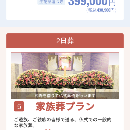
399,000
生花祭壇
つき
円
（税込438,900円）
2日葬
式場を借りて仏式葬儀を行います
家族葬プラン
5
ご遺族、ご親族の皆様で送る、仏式での一般的
な家族葬。