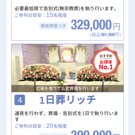
必要最低限で告別式(無宗教葬)を執り行います。
15
ご参列の目安：
名程度
329,000
簡易祭壇
つき
円
（税込361,900円）
式場を借りて仏式葬儀を行います
1日葬リッチ
4
通夜を行わず、葬儀・告別式を1日で執り行いま
す
20
ご参列の目安：
名程度