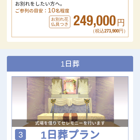
お別れをしたい方へ。
10
ご参列の目安：
名程度
249,000
お別れ花
円
仏具つき
（税込273,900円）
1日葬
式場を借りてセレモニーを行います
1日葬プラン
3