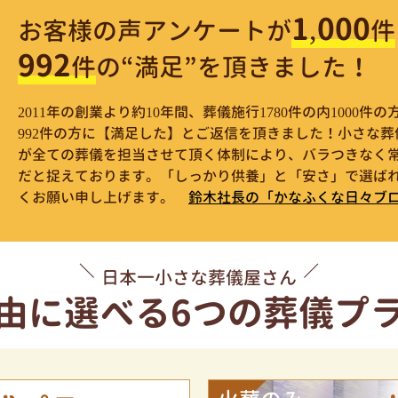
1,000
お客様の声アンケートが
件
992
件
の“満足”を頂きました！
2011年の創業より約10年間、葬儀施行1780件の内1000
992件の方に【満足した】とご返信を頂きました！小さな
が全ての葬儀を担当させて頂く体制により、バラつきなく
だと捉えております。「しっかり供養」と「安さ」で選ばれ
くお願い申し上げます。
鈴木社長の「かなふくな日々ブ
日本一小さな葬儀屋さん
由に選べる
6つの葬儀プ