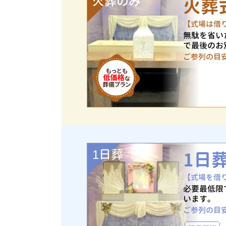
火葬のみ
火葬
【式場は借
無駄を省い
で最後のお
ご参列の目
1日葬
1日
【式場を借
必要最低限
います。
ご参列の目