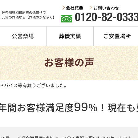
会社概要
お問い合わせ
神奈川県相模原市の低価格で
0120-82-033
充実の葬儀なら【葬儀のかなふく】
公営斎場
葬儀実績
ご安置場所
お客様の声
ドバイス等有難うございました。
99
年間
お客様満足度
％！
現在も