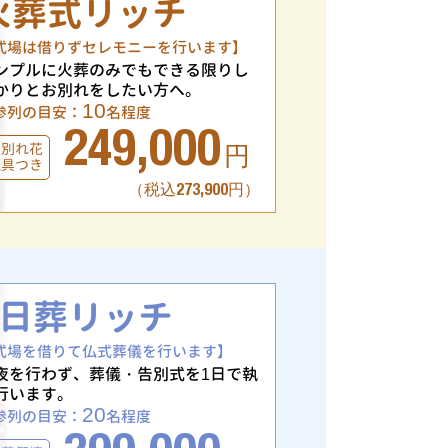
火葬式リッチ
式場は借りずセレモニーを行います】
ンプルに火葬のみでもできる限りし
かりとお別れをしたい方へ。
10
参列の目安：
名程度
249,000
お別れ花
円
仏具つき
（税込273,900円）
1日葬リッチ
式場を借りて仏式葬儀を行います】
夜を行わず、葬儀・告別式を1日で執
行います。
20
参列の目安：
名程度