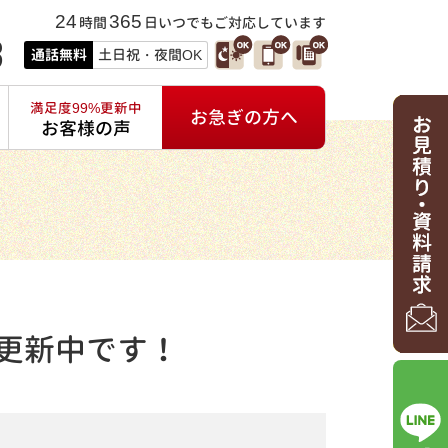
24
365
時間
日いつでもご対応しています
3
通話無料
土日祝・夜間OK
満足度99%更新中
お急ぎの方へ
お客様の声
更新中です！