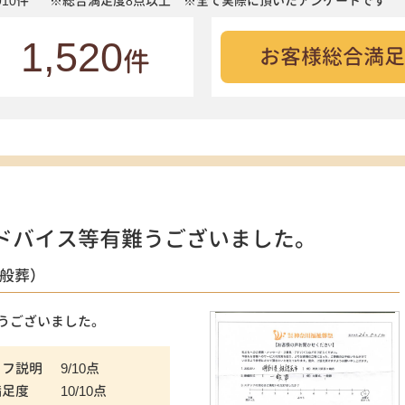
10件
※総合満足度8点以上 ※全て実際に頂いたアンケートです
1,520
お客様総合満足
件
ドバイス等有難うございました。
一般葬）
うございました。
ッフ説明
9/10点
満足度
10/10点