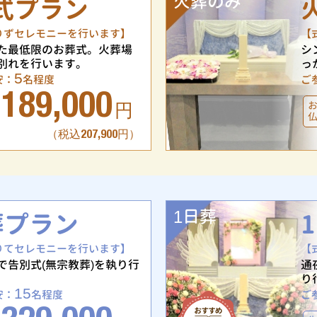
火葬のみ
式プラン
りずセレモニーを行います】
【
た最低限のお葬式。火葬場
シ
別れを行います。
っ
5
安：
名程度
ご
189,000
円
（税込207,900円）
1日葬
葬プラン
りてセレモニーを行います】
【
で告別式(無宗教葬)を執り行
通
り
15
安：
名程度
ご