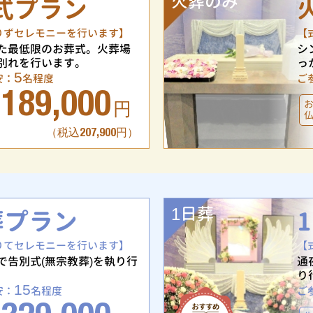
火葬のみ
式プラン
りずセレモニーを行います】
【
た最低限のお葬式。火葬場
シ
別れを行います。
っ
5
安：
名程度
ご
189,000
円
（税込207,900円）
1日葬
葬プラン
りてセレモニーを行います】
【
で告別式(無宗教葬)を執り行
通
り
15
安：
名程度
ご