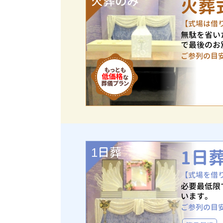
火葬のみ
火葬
【式場は借
無駄を省い
で最後のお
ご参列の目
1日葬
1日
【式場を借
必要最低限
います。
ご参列の目