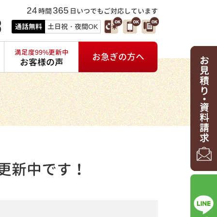
24
365
時間
日いつでもご対応しています
3
通話無料
土日祝・夜間OK
満足度99%更新中
お急ぎの方へ
お客様の声
更新中です！