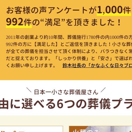
1,000
お客様の声アンケートが
件
992
件
の“満足”を頂きました！
2011年の創業より約10年間、葬儀施行1780件の内1000
992件の方に【満足した】とご返信を頂きました！小さな
が全ての葬儀を担当させて頂く体制により、バラつきなく
だと捉えております。「しっかり供養」と「安さ」で選ばれ
くお願い申し上げます。
鈴木社長の「かなふくな日々ブ
日本一小さな葬儀屋さん
由に選べる
6つの葬儀プ