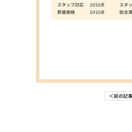
スタッフ対応
10/10点
スタ
葬儀価格
10/10点
総合
＜前の記