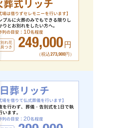
火葬式リッチ
式場は借りずセレモニーを行います】
ンプルに火葬のみでもできる限りし
かりとお別れをしたい方へ。
10
参列の目安：
名程度
249,000
お別れ花
円
仏具つき
（税込273,900円）
1日葬リッチ
式場を借りて仏式葬儀を行います】
夜を行わず、葬儀・告別式を1日で執
行います。
20
参列の目安：
名程度