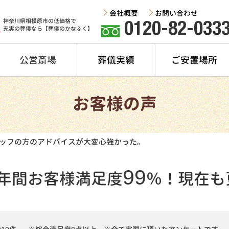
会社概要
お問い合わせ
神奈川県相模原市の低価格で
0120-82-033
充実の葬儀なら【葬儀のかなふく】
公営斎場
葬儀実績
ご安置場所
お客様の声
ッフの方のアドバイスが大変心強かった。
99
年間
お客様満足度
％！
現在も