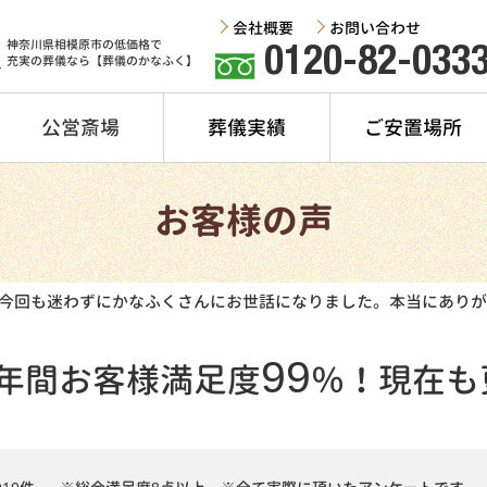
会社概要
お問い合わせ
神奈川県相模原市の低価格で
0120-82-033
充実の葬儀なら【葬儀のかなふく】
公営斎場
葬儀実績
ご安置場所
お客様の声
今回も迷わずにかなふくさんにお世話になりました。本当にありが
99
年間
お客様満足度
％！
現在も