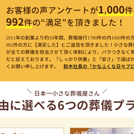
1,000
お客様の声アンケートが
件
992
件
の“満足”を頂きました！
2011年の創業より約10年間、葬儀施行1780件の内1000
992件の方に【満足した】とご返信を頂きました！小さな
が全ての葬儀を担当させて頂く体制により、バラつきなく
だと捉えております。「しっかり供養」と「安さ」で選ばれ
くお願い申し上げます。
鈴木社長の「かなふくな日々ブ
日本一小さな葬儀屋さん
由に選べる
6つの葬儀プ