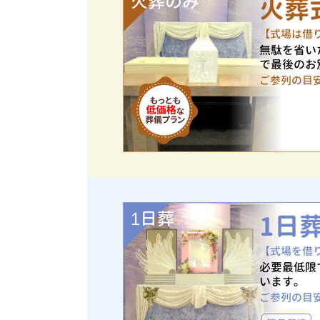
火葬のみ
火葬
【式場は借
無駄を省い
で最後のお
ご参列の目
1日葬
1日
【式場を借
必要最低限
います。
ご参列の目