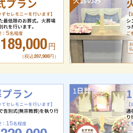
火葬のみ
式プラン
りずセレモニーを行います】
【
た最低限のお葬式。火葬場
シ
別れを行います。
っ
5
安：
名程度
ご
189,000
円
（税込207,900円）
1日葬
葬プラン
りてセレモニーを行います】
【
で告別式(無宗教葬)を執り行
通
り
15
安：
名程度
ご