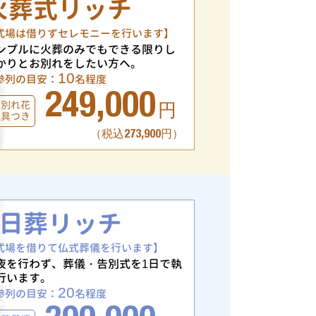
火葬式リッチ
式場は借りずセレモニーを行います】
ンプルに火葬のみでもできる限りし
かりとお別れをしたい方へ。
10
参列の目安：
名程度
249,000
お別れ花
円
仏具つき
（税込273,900円）
1日葬リッチ
式場を借りて仏式葬儀を行います】
夜を行わず、葬儀・告別式を1日で執
行います。
20
参列の目安：
名程度