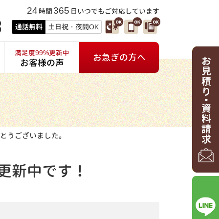
24
365
時間
日いつでもご対応しています
3
通話無料
土日祝・夜間OK
満足度99%更新中
お急ぎの方へ
お客様の声
とうございました。
更新中です！