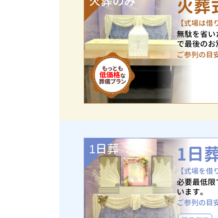
火葬のみ
火葬
【式場は借
無駄を省い
で最後のお
ご参列の目
1日葬
1日
【式場を借
必要最低限
います。
ご参列の目