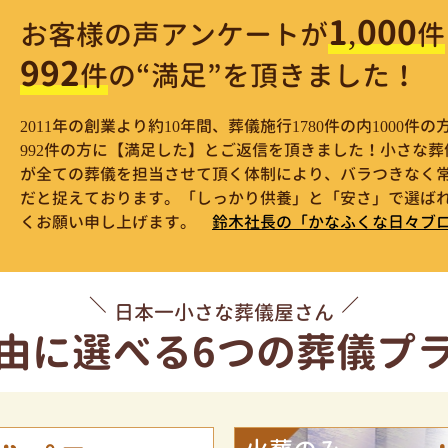
1,000
お客様の声アンケートが
件
992
件
の“満足”を頂きました！
2011年の創業より約10年間、葬儀施行1780件の内1000
992件の方に【満足した】とご返信を頂きました！小さな
が全ての葬儀を担当させて頂く体制により、バラつきなく
だと捉えております。「しっかり供養」と「安さ」で選ばれ
くお願い申し上げます。
鈴木社長の「かなふくな日々ブ
日本一小さな葬儀屋さん
由に選べる
6つの葬儀プ