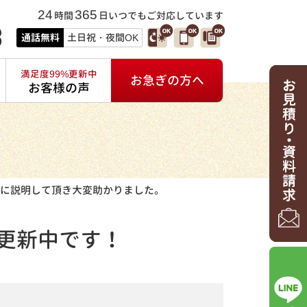
24
365
時間
日いつでもご対応しています
3
通話無料
土日祝・夜間OK
満足度99%更新中
お急ぎの方へ
お客様の声
に説明して頂き大変助かりました。
更新中です！