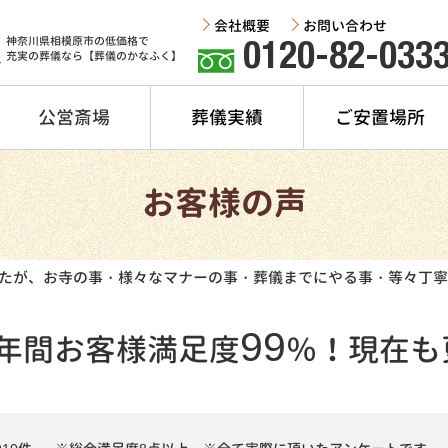
会社概要
お問い合わせ
神奈川県相模原市の低価格で
0120-82-033
充実の葬儀なら【葬儀のかなふく】
公営斎場
葬儀実績
ご安置場所
お客様の声
たが、お寺の事・様々なマナーの事・葬儀までにやる事・等々丁寧
99
年間
お客様満足度
％！
現在も