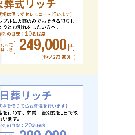
火葬式リッチ
式場は借りずセレモニーを行います】
ンプルに火葬のみでもできる限りし
かりとお別れをしたい方へ。
10
参列の目安：
名程度
249,000
お別れ花
円
仏具つき
（税込273,900円）
1日葬リッチ
式場を借りて仏式葬儀を行います】
夜を行わず、葬儀・告別式を1日で執
行います。
20
参列の目安：
名程度