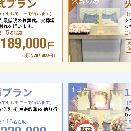
火葬のみ
式プラン
りずセレモニーを行います】
【
た最低限のお葬式。火葬場
シ
別れを行います。
っ
5
安：
名程度
ご
189,000
円
（税込207,900円）
1日葬
葬プラン
りてセレモニーを行います】
【
で告別式(無宗教葬)を執り行
通
り
15
安：
名程度
ご