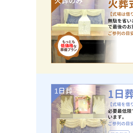
火葬のみ
火葬
【式場は借
無駄を省い
で最後のお
ご参列の目
1日葬
1日
【式場を借
必要最低限
います。
ご参列の目