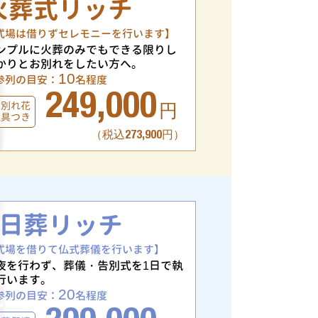
火葬式リッチ
式場は借りずセレモニーを行います】
ンプルに火葬のみでもできる限りし
かりとお別れをしたい方へ。
10
参列の目安：
名程度
249,000
お別れ花
円
仏具つき
（税込273,900円）
1日葬リッチ
式場を借りて仏式葬儀を行います】
夜を行わず、葬儀・告別式を1日で執
行います。
20
参列の目安：
名程度