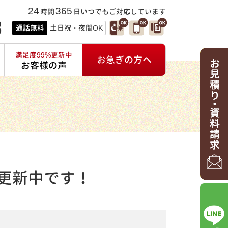
24
365
時間
日いつでもご対応しています
3
通話無料
土日祝・夜間OK
満足度99%更新中
お急ぎの方へ
お客様の声
更新中です！