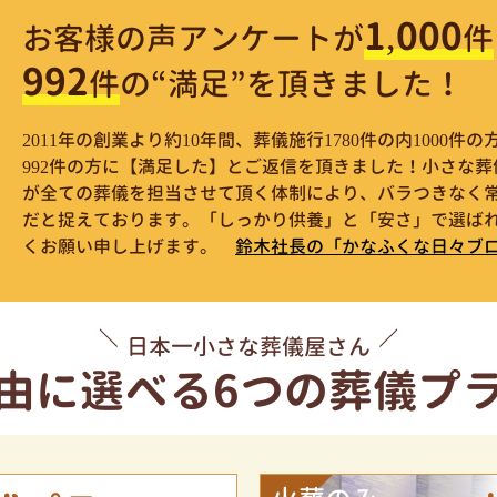
1,000
お客様の声アンケートが
件
992
件
の“満足”を頂きました！
2011年の創業より約10年間、葬儀施行1780件の内1000
992件の方に【満足した】とご返信を頂きました！小さな
が全ての葬儀を担当させて頂く体制により、バラつきなく
だと捉えております。「しっかり供養」と「安さ」で選ばれ
くお願い申し上げます。
鈴木社長の「かなふくな日々ブ
日本一小さな葬儀屋さん
由に選べる
6つの葬儀プ