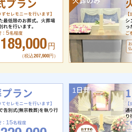
火葬のみ
式プラン
りずセレモニーを行います】
【
た最低限のお葬式。火葬場
シ
別れを行います。
っ
5
安：
名程度
ご
189,000
円
（税込207,900円）
1日葬
葬プラン
りてセレモニーを行います】
【
で告別式(無宗教葬)を執り行
通
り
15
安：
名程度
ご