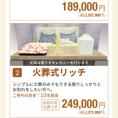
189,000
円
（税込207,900円）
式場は借りずセレモニーを行います
火葬式リッチ
2
シンプルに火葬のみでもできる限りしっかりと
お別れをしたい方へ。
10
ご参列の目安：
名程度
249,000
お別れ花
円
仏具つき
（税込273,900円）