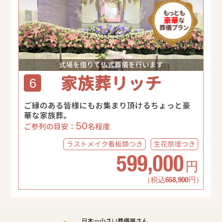
式場を借りて仏式葬儀を行います
家族葬リッチ
6
ご縁のある皆様にもお集まり頂けるちょっと豪
華な家族葬。
50
ご参列の目安：
名程度
ラストメイク
看板類つき
生花祭壇
つき
599,000
円
（税込658,900円）