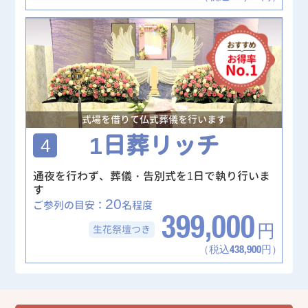
式場を借りて仏式葬儀を行います
1日葬リッチ
4
通夜を行わず、葬儀・告別式を1日で執り行いま
す
20
ご参列の目安：
名程度
399,000
生花祭壇
つき
円
（税込438,900円）