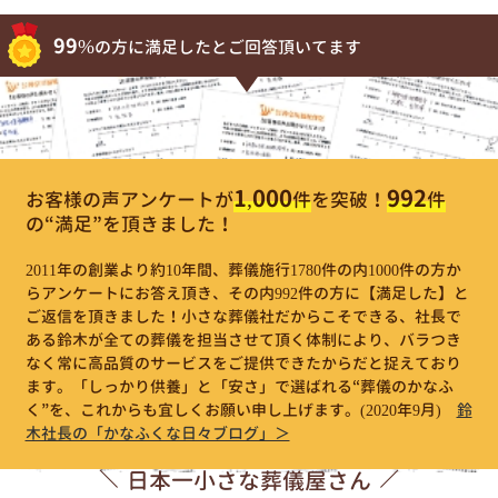
99%
の方に満足したとご回答頂いてます
1,000
992
お客様の声アンケートが
件
を突破！
件
の“満足”を頂きました！
2011年の創業より約10年間、葬儀施行1780件の内1000件の方か
らアンケートにお答え頂き、その内992件の方に【満足した】と
ご返信を頂きました！小さな葬儀社だからこそできる、社長で
ある鈴木が全ての葬儀を担当させて頂く体制により、バラつき
なく常に高品質のサービスをご提供できたからだと捉えており
ます。「しっかり供養」と「安さ」で選ばれる“葬儀のかなふ
く”を、これからも宜しくお願い申し上げます。
(2020年9月)
鈴
木社長の「かなふくな日々ブログ」＞
日本一小さな葬儀屋さん