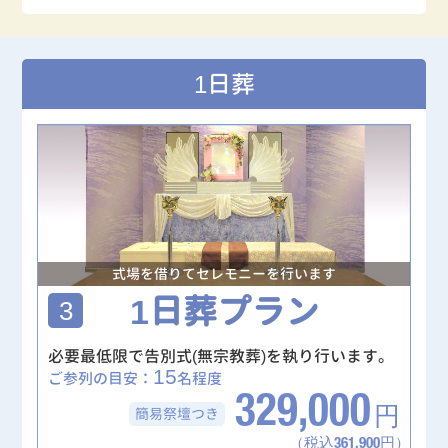
1日葬
式場を借りてセレモニーを行います
1日葬プラン
3
必要最低限で告別式(無宗教葬)を執り行います。
15
ご参列の目安：
名程度
329,000
簡易祭壇
つき
円
（税込361,900円）