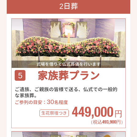
2日葬
式場を借りて仏式葬儀を行います
家族葬プラン
5
ご遺族、ご親族の皆様で送る、仏式での一般的
な家族葬。
30
ご参列の目安：
名程度
449,000
生花祭壇
つき
円
（税込493,900円）