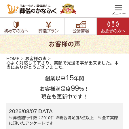
お客様の声
HOME
お客様の声
心よく対応して下さり、笑顔で見送る事が出来ました。本
当にありがとうございました。
15
創業以来
年間
99
お客様満足度
％！
現在も更新中です！
2026/08/07 DATA
※葬儀施行件数：2910件
※総合満足度8点以上 ※全て実際
に頂いたアンケートです